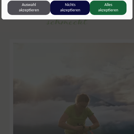
Salzburg
Gschichten von
Auswahl
Nichts
Alles
schmeckt
akzeptieren
akzeptieren
akzeptieren