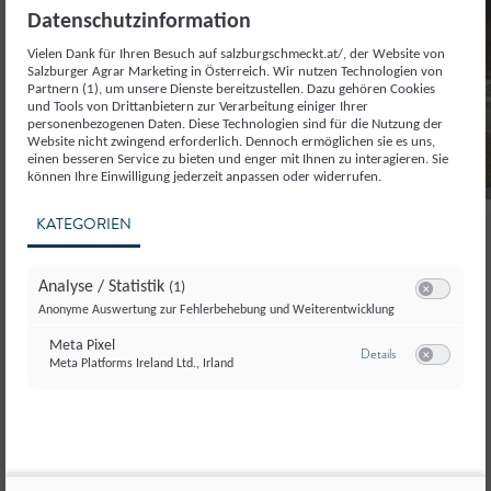
Datenschutzinformation
Vielen Dank für Ihren Besuch auf salzburgschmeckt.at/, der Website von
Salzburger Agrar Marketing in Österreich. Wir nutzen Technologien von
Partnern (1), um unsere Dienste bereitzustellen. Dazu gehören Cookies
und Tools von Drittanbietern zur Verarbeitung einiger Ihrer
personenbezogenen Daten. Diese Technologien sind für die Nutzung der
Website nicht zwingend erforderlich. Dennoch ermöglichen sie es uns,
einen besseren Service zu bieten und enger mit Ihnen zu interagieren. Sie
© Salzburger Agrar Marketing/Rogl
können Ihre Einwilligung jederzeit anpassen oder widerrufen.
KATEGORIEN
Almgschichtn
Analyse / Statistik
(1)
Switch zum E
Anonyme Auswertung zur Fehlerbehebung und Weiterentwicklung
Meta Pixel
zu Meta Pixel
Details
Meta Platforms Ireland Ltd., Irland
Switch zum E
Genussvoll informiert mit neuen