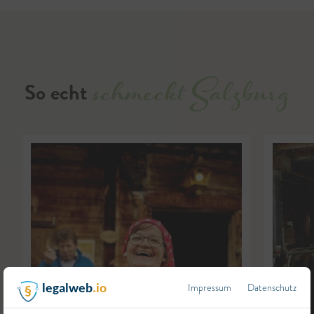
schmeckt Salzburg
So echt
Impressum
Datenschutz
legalweb
.io