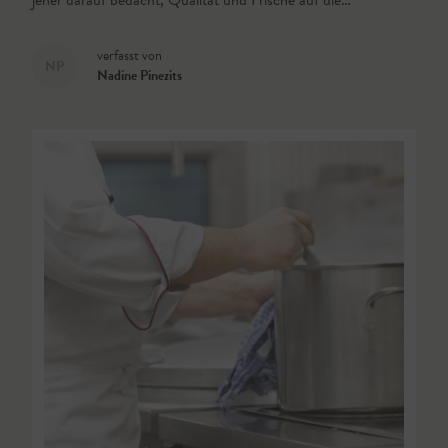
jeher darauf bedacht, Qualität und Frische auf die…
verfasst von
NP
Nadine Pinezits