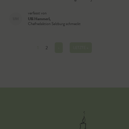
verfasst von
UH
Ulli Hammerl
,
Chefredaktion Salzburg schmeckt
Seitennummerierung
Aktuelle
1
Page
2
NÄCHSTE
›
LETZTE
LETZTE »
SEITE
SEITE
Seite