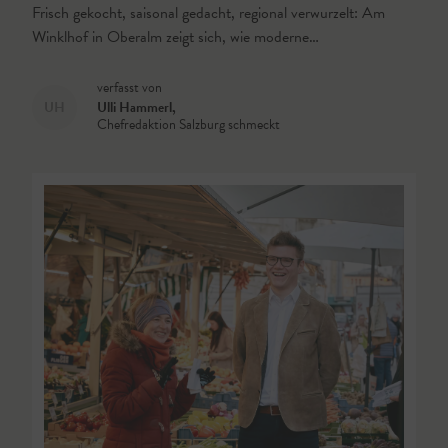
Frisch gekocht, saisonal gedacht, regional verwurzelt: Am
Winklhof in Oberalm zeigt sich, wie moderne…
verfasst von
UH
Ulli Hammerl
,
Chefredaktion Salzburg schmeckt