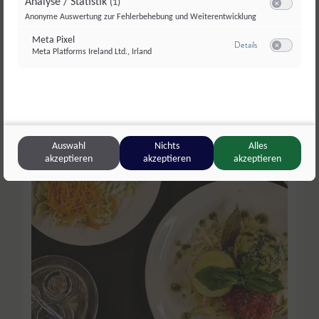
Analyse / Statistik
(1)
Switch zum E
Anonyme Auswertung zur Fehlerbehebung und Weiterentwicklung
Meta Pixel
zu Meta Pixel
Details
Meta Platforms Ireland Ltd., Irland
Switch zum E
Auswahl
Nichts
Alles
akzeptieren
akzeptieren
akzeptieren