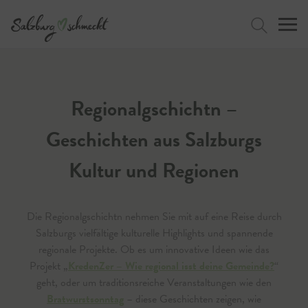
Press Alt+1 for screen-reader
Accessibility Screen-Reader
mode, Alt+0 to cancel
Guide, Feedback, and Issue
Reporting | New window
Jetzt suchen
Regionalgschichtn –
Geschichten aus Salzburgs
Kultur und Regionen
Die Regionalgschichtn nehmen Sie mit auf eine Reise durch
Salzburgs vielfältige kulturelle Highlights und spannende
regionale Projekte. Ob es um innovative Ideen wie das
Projekt „
KredenZer – Wie regional isst deine Gemeinde?
“
geht, oder um traditionsreiche Veranstaltungen wie den
Bratwurstsonntag
– diese Geschichten zeigen, wie