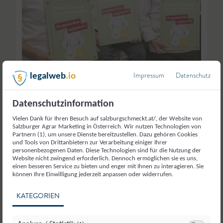
Impressum
Datenschutz
legalweb
.io
© Land Salzburg Leopold
Datenschutzinformation
Vielen Dank für Ihren Besuch auf salzburgschmeckt.at/, der Website von
Salzburger Agrar Marketing in Österreich. Wir nutzen Technologien von
Partnern (1), um unsere Dienste bereitzustellen. Dazu gehören Cookies
Rotes Kreuz Salzburg: Regionale
und Tools von Drittanbietern zur Verarbeitung einiger Ihrer
personenbezogenen Daten. Diese Technologien sind für die Nutzung der
Gemeinschaftsverpflegung mit Verantwortung
Website nicht zwingend erforderlich. Dennoch ermöglichen sie es uns,
einen besseren Service zu bieten und enger mit Ihnen zu interagieren. Sie
Rotes Kreuz Salzburg: Regionale Gemeinschaftsverpflegung
können Ihre Einwilligung jederzeit anpassen oder widerrufen.
mit klarer Herkunft. Jetzt mehr über Küchen &…
KATEGORIEN
verfasst von
Salzburg schmeckt