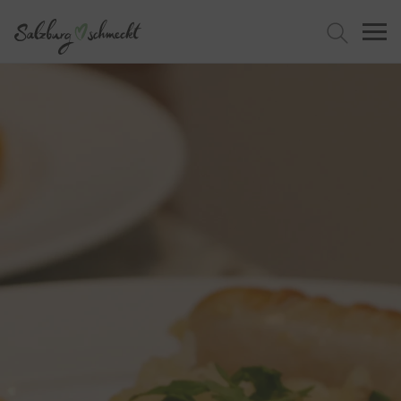
Press Alt+1 for screen-reader
Accessibility Screen-Reader
mode, Alt+0 to cancel
Guide, Feedback, and Issue
Reporting | New window
Jetzt suchen