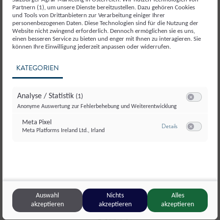
Partnern (1), um unsere Dienste bereitzustellen. Dazu gehören Cookies
und Tools von Drittanbietern zur Verarbeitung einiger Ihrer
personenbezogenen Daten. Diese Technologien sind für die Nutzung der
Website nicht zwingend erforderlich. Dennoch ermöglichen sie es uns,
einen besseren Service zu bieten und enger mit Ihnen zu interagieren. Sie
© Armin Djuhic
können Ihre Einwilligung jederzeit anpassen oder widerrufen.
KATEGORIEN
Und so ganz nebenbei kann man bei Kauf der Bratwurst auch
Analyse / Statistik
(1)
noch Gutes tun, denn ein Teil des Erlöses kommt sozialen
Switch zum E
Anonyme Auswertung zur Fehlerbehebung und Weiterentwicklung
Projekten in der Region zugute.
Meta Pixel
zu Meta Pixel
In diesem Sinn, Mahlzeit und einen schönen 1.
Details
Meta Platforms Ireland Ltd., Irland
Switch zum E
Adventsonntag.
Dorfmetzger
Mehr zum
Auswahl
Nichts
Alles
akzeptieren
akzeptieren
akzeptieren