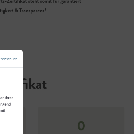
-Zertifikat steht somit für garantiert
tigkeit & Transparenz!
tenschutz
←
Zurück zur Übersicht
rtifikat
er Ihrer
wingend
 mit
0