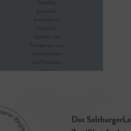
Zertifikat
garantiert
kontrollierte
Herkunft,
Qualität und
Transparenz von
Lebensmitteln
und Produkten
aus Salzburg.
Erkennbar am
runden Siegel.
Das SalzburgerL