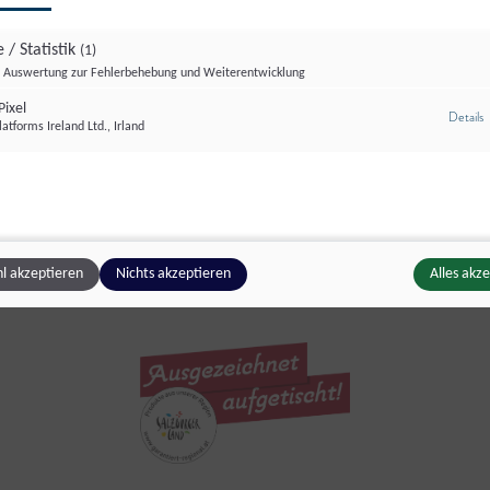
 / Statistik
(1)
Produzenten
Gastgeber
Auswertung zur Fehlerbehebung und Weiterentwicklung
ie garantiert regionale
tischen ausgezeichnet
ixel
z
Details
atforms Ireland Ltd., Irland
Produkte erzeugen
l akzeptieren
Nichts akzeptieren
Alles akz