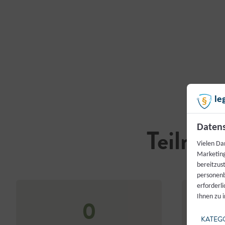
le
Teilneh
Datens
Vielen Da
Marketing
bereitzus
personenb
erforderl
Ihnen zu 
0
KATEG