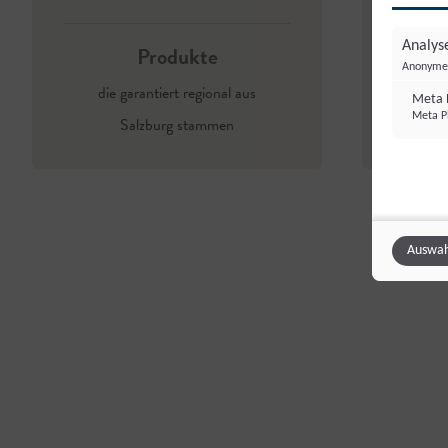
Analyse
Produkte
Anonyme 
die garantiert regional aus
d
Meta P
Meta Pl
Salzburg stammen
Auswah