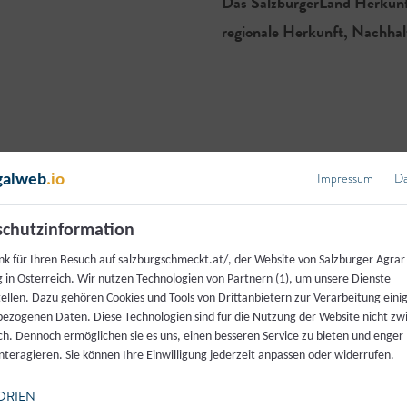
Das SalzburgerLand Herkunfts
regionale Herkunft, Nachhal
Impressum
Da
galweb
.io
mende am Herkunfts-Ze
chutzinformation
nk für Ihren Besuch auf salzburgschmeckt.at/, der Website von Salzburger Agrar
 in Österreich. Wir nutzen Technologien von Partnern (1), um unsere Dienste
tellen. Dazu gehören Cookies und Tools von Drittanbietern zur Verarbeitung einig
ezogenen Daten. Diese Technologien sind für die Nutzung der Website nicht z
ich. Dennoch ermöglichen sie es uns, einen besseren Service zu bieten und enger
interagieren. Sie können Ihre Einwilligung jederzeit anpassen oder widerrufen.
0
0
ORIEN