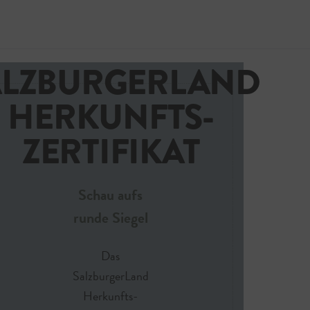
REGIONALITÄT
GARANTIERT:
ALZBURGERLAND
Jetzt 
HERKUNFTS-
ZERTIFIKAT
Schau aufs
runde Siegel
Das
SalzburgerLand
Herkunfts-