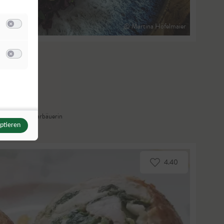
© Martina Höfelmaier
Switch zum Einwilligen bzw. Ablehnen der Kategorie Analyse / Statistik
u Meta Pixel
eig
Switch zum Einwilligen bzw. Ablehnen des Dienstes Meta Pixel
zburger Seminarbäuerin
eptieren
4.40