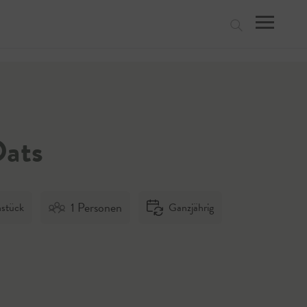
suchen
Oats
1 Personen
hstück
Ganzjährig