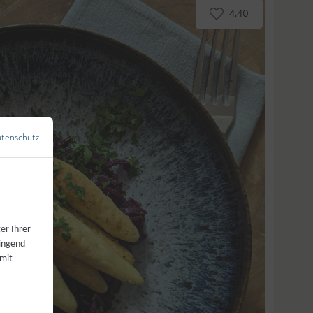
4.40
tenschutz
←
Zurück zur Übersicht
er Ihrer
wingend
 mit