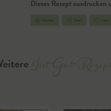
Dieses Rezept ausdrucken o
Drucken
Teilen
Liken
Isst-Gut-Rezep
eitere