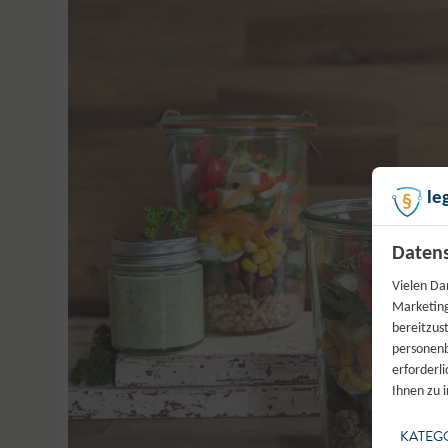
le
Datens
Vielen Da
Marketing
bereitzus
personenb
erforderl
Ihnen zu 
KATEG