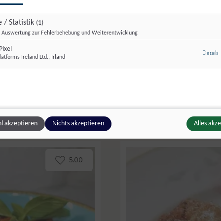
 / Statistik
(1)
rar Marketing/Martina Höfelmaier
Auswertung zur Fehlerbehebung und Weiterentwicklung
ixel
z
Details
atforms Ireland Ltd., Irland
elreis
Schupfnudeln aus Kartoffelt
verfasst von
Martina Höfelmaier
,
Sal
l akzeptieren
Nichts akzeptieren
Alles akz
5.00