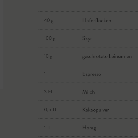
Haferflocken
40 g
Skyr
100 g
geschrotete Leinsamen
10 g
Espresso
1
Milch
3 EL
Kakaopulver
0,5 TL
Honig
1 TL