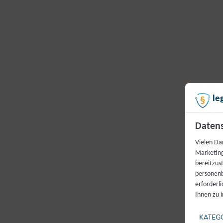
le
Datens
Vielen Da
Marketing
bereitzus
personenb
erforderl
Ihnen zu 
KATEG