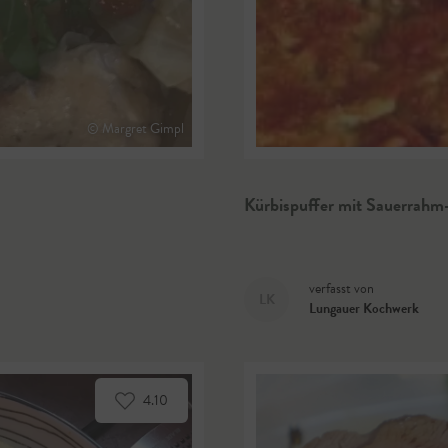
© Margret Gimpl
Kürbispuffer mit Sauerrahm
verfasst von
LK
Lungauer Kochwerk
4.10