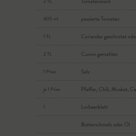
Tomatenmark
2 TL
passierte Tomaten
400 ml
Coriander geschrotet od
1 TL
Cumin gemahlen
2 TL
Salz
1 Prise
Pfeffer, Chili, Muskat,
je 1 Prise
Lorbeerblatt
1
Butterschmalz oder Öl