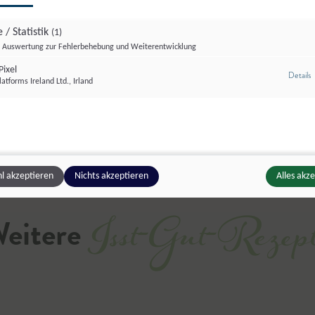
verfasst von
Martina Höfelmaier
,
Salzburger Sem
Joghurt oder Sauerrahm.
 / Statistik
(1)
Auswertung zur Fehlerbehebung und Weiterentwicklung
Dieses Rezept ausdrucken o
ixel
z
Details
atforms Ireland Ltd., Irland
Drucken
Teilen
Liken
l akzeptieren
Nichts akzeptieren
Alles akz
Isst-Gut-Rezep
eitere