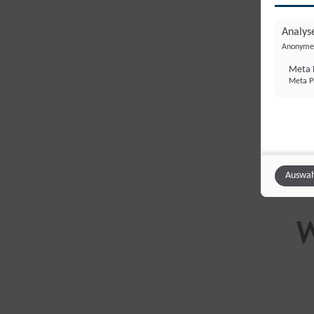
Analyse
Anonyme 
Meta P
Meta Pl
Auswah
W