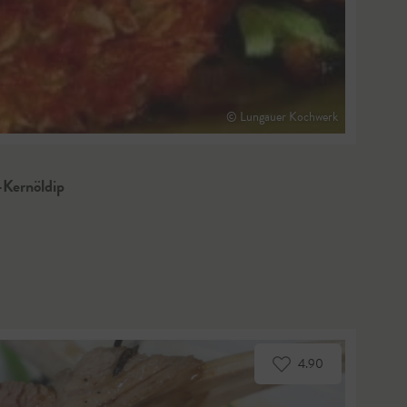
© Lungauer Kochwerk
-Kernöldip
4.90