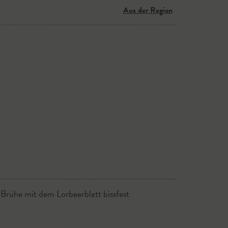
Aus der Region
 Brühe mit dem Lorbeerblatt bissfest