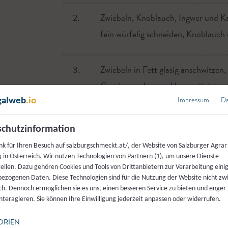
2.
Zwiebeln, Knoblauch, Ingwer und Ka
fein würfelig schneiden, Knoblauch
3.
Zwiebeln in Fett glasig anschwitzen
Cumin zugeben und kurz mitrösten
Impressum
Da
galweb
.io
4.
Karotten zugeben und mit den pass
chutzinformation
nk für Ihren Besuch auf salzburgschmeckt.at/, der Website von Salzburger Agrar
5.
Tomatenmark hinzugeben, ebenso wie
 in Österreich. Wir nutzen Technologien von Partnern (1), um unsere Dienste
tellen. Dazu gehören Cookies und Tools von Drittanbietern zur Verarbeitung einig
Minuten garen bis die Karotten biss
ezogenen Daten. Diese Technologien sind für die Nutzung der Website nicht z
nochmals pikant abschmecken.
ich. Dennoch ermöglichen sie es uns, einen besseren Service zu bieten und enger
interagieren. Sie können Ihre Einwilligung jederzeit anpassen oder widerrufen.
ORIEN
6.
Zum Linseneintopf passt Fladenbrot