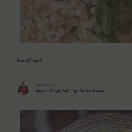
Krautfleisch
verfasst von
Margret Gimpl
,
Salzburger Seminarbäuerin