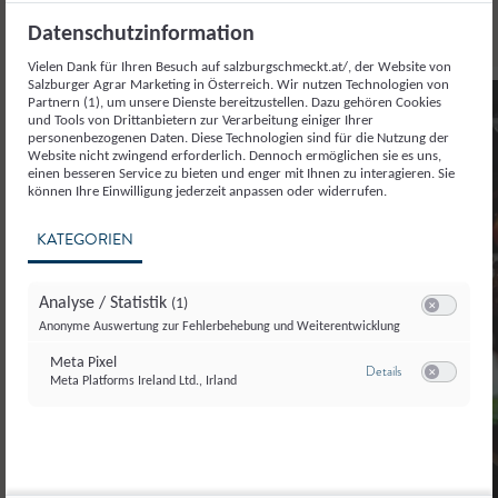
Rezepte
Datenschutzinformation
Vielen Dank für Ihren Besuch auf salzburgschmeckt.at/, der Website von
Salzburger Agrar Marketing in Österreich. Wir nutzen Technologien von
Partnern (1), um unsere Dienste bereitzustellen. Dazu gehören Cookies
4.90
und Tools von Drittanbietern zur Verarbeitung einiger Ihrer
personenbezogenen Daten. Diese Technologien sind für die Nutzung der
Website nicht zwingend erforderlich. Dennoch ermöglichen sie es uns,
einen besseren Service zu bieten und enger mit Ihnen zu interagieren. Sie
können Ihre Einwilligung jederzeit anpassen oder widerrufen.
KATEGORIEN
Analyse / Statistik
(1)
Switch zum E
Anonyme Auswertung zur Fehlerbehebung und Weiterentwicklung
Meta Pixel
zu Meta Pixel
Details
Meta Platforms Ireland Ltd., Irland
Switch zum E