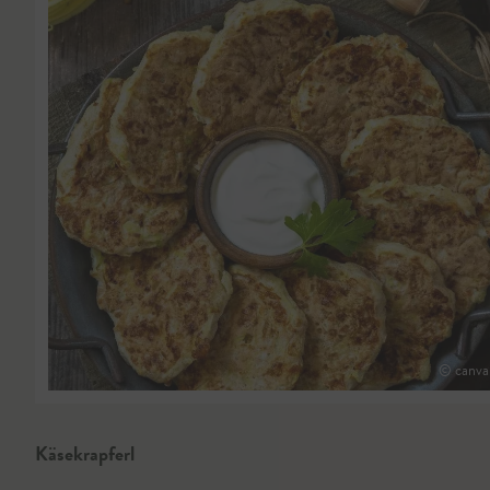
© canva
Käsekrapferl