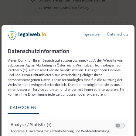
Sobald sie an der Wasseroberfläche
schwimmen, sind sie fertig.
5.
Die Butter in einer Pfanne zergehen lassen und
Impressum
Datenschutz
legalweb
.io
darin die Zwiebeln anschwitzen.
Datenschutzinformation
6.
Danach mit einem kleinen Schöpfer Spätzlewasser
Vielen Dank für Ihren Besuch auf salzburgschmeckt.at/, der Website von
ablöschen und die fertigen Spätzle und den fein
Salzburger Agrar Marketing in Österreich. Wir nutzen Technologien von
geriebenen Schotten in die Pfanne geben.
Partnern (1), um unsere Dienste bereitzustellen. Dazu gehören Cookies
und Tools von Drittanbietern zur Verarbeitung einiger Ihrer
verfasst von
personenbezogenen Daten. Diese Technologien sind für die Nutzung der
Website nicht zwingend erforderlich. Dennoch ermöglichen sie es uns,
Franziska Präauer
,
7.
Noch einmal kurz durchmischen, mit Pfeffer
einen besseren Service zu bieten und enger mit Ihnen zu interagieren. Sie
Salzburger Seminarbäuerin
können Ihre Einwilligung jederzeit anpassen oder widerrufen.
abschmecken und mit fein geschnittenem
Schnittlauch servieren.
KATEGORIEN
Dieses Rezept ausdrucken oder weiterschicken?
Analyse / Statistik
(1)
Switch zum E
Anonyme Auswertung zur Fehlerbehebung und Weiterentwicklung
Drucken