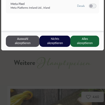
Meta Pixel
zu Meta Pixel
Details
Meta Platforms Ireland Ltd., Irland
Switch zum E
Teilen
Liken
Auswahl
Nichts
Alles
akzeptieren
akzeptieren
akzeptieren
Hauptspeisen
Weitere
4.60