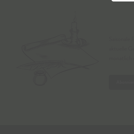
Milch, Käse & mehr
Non-Food
Saisonale 
Obst
aktuelle G
monatlich d
Öle & Fette
Sonstiges
Abonnie
Süßwaren
Tee, Kräuter & Gewürze
Vorgefertigte Gerichte
Alle Produkte anzeigen