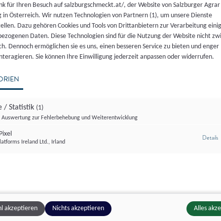
h
Automat/Selbstbedienung
nk für Ihren Besuch auf salzburgschmeckt.at/, der Website von Salzburger Agrar
 in Österreich. Wir nutzen Technologien von Partnern (1), um unsere Dienste
urt
Hauszustellung
tellen. Dazu gehören Cookies und Tools von Drittanbietern zur Verarbeitung einig
ezogenen Daten. Diese Technologien sind für die Nutzung der Website nicht z
ich. Dennoch ermöglichen sie es uns, einen besseren Service zu bieten und enger
eeis
Leider haben wir keine passenden,
Versand
interagieren. Sie können Ihre Einwilligung jederzeit anpassen oder widerrufen.
zertifizerten Produkte gefunden
tiges Milchprodukt
Online-Shop
ORIEN
hkäse
Märkte (Wochenmarkt, Bauernmarkt)
 / Statistik
(1)
Bitte versuchen Sie eine andere Auswahl
Auswertung zur Fehlerbehebung und Weiterentwicklung
käse
Gastronomie
ixel
z
Details
atforms Ireland Ltd., Irland
ittkäse
Gemeinschaftsverpflegung
rmilchkäse
Lebensmitteleinzelhandel
hkäse
Großhandel
l akzeptieren
Nichts akzeptieren
Alles akz
Almausschank