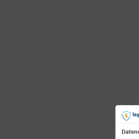
Milch, Käse & mehr
Pro
le
Alkoholfreie Getränke
Butt
Datens