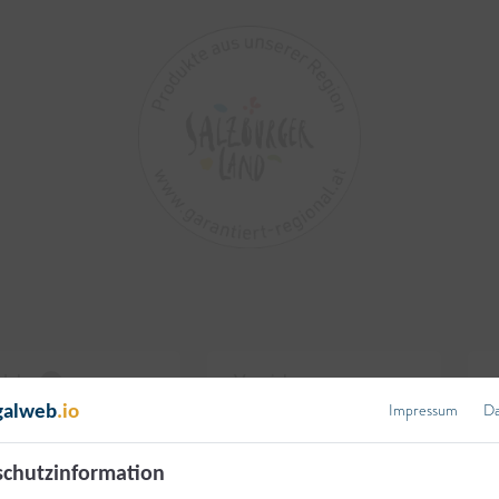
dukt
Vertriebswege
1
Impressum
Da
galweb
.io
er und Butterschmalz
Ab Hof Verkauf/Hofladen
ALLE ZURÜCKSETZEN
chutzinformation