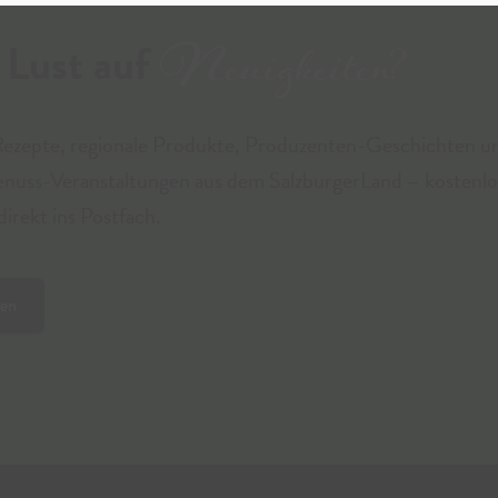
Neuigkeiten?
Lust auf
Eigener Buschen- oder Mostschank, He
Bauernecke
Rezepte, regionale Produkte, Produzenten-Geschichten u
Sonstige Vertriebswege
enuss-Veranstaltungen aus dem SalzburgerLand – kostenlo
irekt ins Postfach.
ren