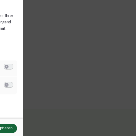
er Ihrer
wingend
 mit
Switch zum Einwilligen bzw. Ablehnen der Kategorie Analyse / Statistik
u Meta Pixel
Switch zum Einwilligen bzw. Ablehnen des Dienstes Meta Pixel
eptieren