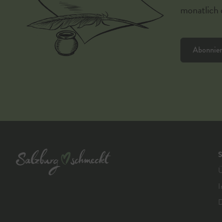
monatlich d
Abonnie
S
Ü
I
D