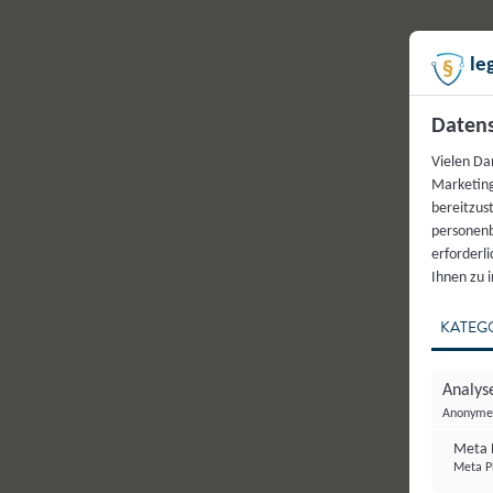
le
Datens
Vielen Da
Marketing
bereitzus
personenb
erforderl
Ihnen zu 
KATEG
Analyse
Anonyme 
Meta P
Meta Pl