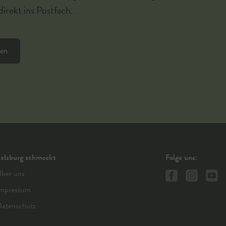
irekt ins Postfach.
ren
alzburg schmeckt
Folge uns:
ber uns
mpressum
atenschutz