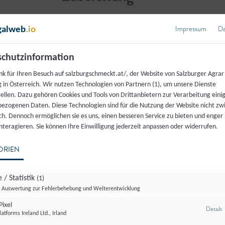
Impressum
Da
galweb
.io
1.
Die Butter rechtzeitig aus dem Küh
chutzinformation
nk für Ihren Besuch auf salzburgschmeckt.at/, der Website von Salzburger Agrar
2.
Kräuter fein hacken und gemeinsam
 in Österreich. Wir nutzen Technologien von Partnern (1), um unsere Dienste
tellen. Dazu gehören Cookies und Tools von Drittanbietern zur Verarbeitung einig
Paprikapulver, Salz und Pfeffer zur
ezogenen Daten. Diese Technologien sind für die Nutzung der Website nicht z
ich. Dennoch ermöglichen sie es uns, einen besseren Service zu bieten und enger
interagieren. Sie können Ihre Einwilligung jederzeit anpassen oder widerrufen.
3.
Alles mit einer Gabel oder einem Mi
ORIEN
gut verteilt haben.
 / Statistik
(1)
4.
Die Kräuterbutter abschmecken. Wer
Auswertung zur Fehlerbehebung und Weiterentwicklung
Knoblauch, Chili oder geräuchertes
ixel
z
Details
atforms Ireland Ltd., Irland