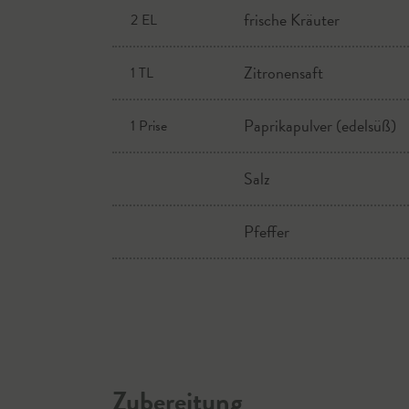
frische Kräuter
2 EL
Zitronensaft
1 TL
Paprikapulver (edelsüß)
1 Prise
Salz
Pfeffer
Zubereitung