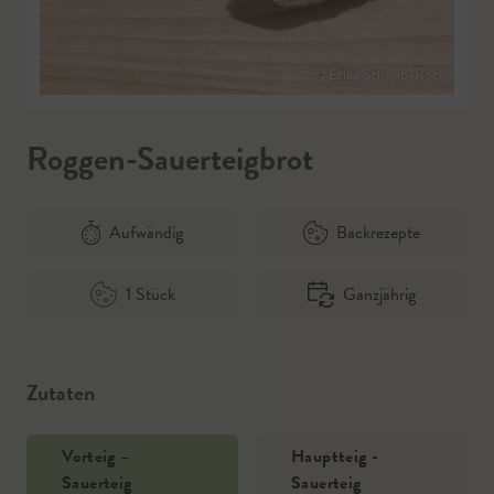
© Erika Schwab-Röck
Roggen-Sauerteigbrot
Aufwändig
Backrezepte
1 Stück
Ganzjährig
Zutaten
Vorteig –
Hauptteig -
Sauerteig
Sauerteig