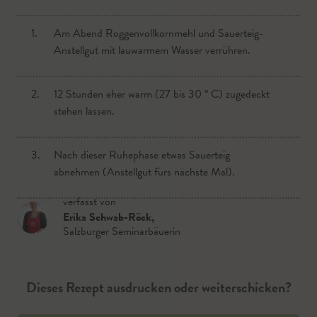
1.
1.
Am Abend Roggenvollkornmehl und Sauerteig-
In der Früh Roggenmehl, Dinkelmehl, Brotgewürz
Anstellgut mit lauwarmem Wasser verrühren.
und Salz gut mischen.
2.
2.
12 Stunden eher warm (27 bis 30 ° C) zugedeckt
Wasser, Germ und Sauerteig mit Schneebesen
stehen lassen.
verrühren und mit den trockenen Zutaten
verkneten.
3.
Nach dieser Ruhephase etwas Sauerteig
3.
abnehmen (Anstellgut fürs nächste Mal).
Dies geht am besten mit der Küchenmaschine,
etwa fünf Minuten langsam kneten.
verfasst von
Erika Schwab-Röck
,
Salzburger Seminarbäuerin
4.
Sonst eine sehr große Schüssel verwenden und mit
den Händen in der Schüssel, eventuell mit
Teigkarte, kneten.
Dieses Rezept ausdrucken oder weiterschicken?
5.
Den Teig drei Stunden an einem warmen Ort (27