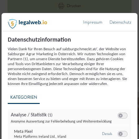
bis 30 °C) stehen lassen.
Drucken
Teilen
Impressum
Datenschutz
legalweb
.io
6.
Den fertigen Teig auf die gut bemehlte
Arbeitsfläche geben, in zwei Teile teilen und
mithilfe einer Teigkarte grob zu einem runden Laib
Liken
Datenschutzinformation
formen.
Vielen Dank für Ihren Besuch auf salzburgschmeckt.at/, der Website von
Salzburger Agrar Marketing in Österreich. Wir nutzen Technologien von
Partnern (1), um unsere Dienste bereitzustellen. Dazu gehören Cookies
7.
Der Teig ist sehr weich und klebrig.
und Tools von Drittanbietern zur Verarbeitung einiger Ihrer
personenbezogenen Daten. Diese Technologien sind für die Nutzung der
Website nicht zwingend erforderlich. Dennoch ermöglichen sie es uns,
einen besseren Service zu bieten und enger mit Ihnen zu interagieren. Sie
8.
Einen ausreichend großen Gärkorb (oder eine
können Ihre Einwilligung jederzeit anpassen oder widerrufen.
Schüssel) gut bemehlen und den Sauerteig
KATEGORIEN
hineingeben.
4.30
Analyse / Statistik
(1)
9.
Teigreife: Den Teig an einem warmen Ort (27 bis
Switch zum E
Anonyme Auswertung zur Fehlerbehebung und Weiterentwicklung
30°) noch einmal mindestens eine Stunde
Meta Pixel
zugedeckt ruhen lassen.
zu Meta Pixel
Details
Meta Platforms Ireland Ltd., Irland