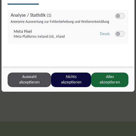
Dieses Rezept ausdrucken oder weiterschicken?
Analyse / Statistik
(1)
Switch zum E
Anonyme Auswertung zur Fehlerbehebung und Weiterentwicklung
Drucken
Meta Pixel
zu Meta Pixel
Details
Meta Platforms Ireland Ltd., Irland
Switch zum E
Teilen
Liken
Auswahl
Nichts
Alles
akzeptieren
akzeptieren
akzeptieren