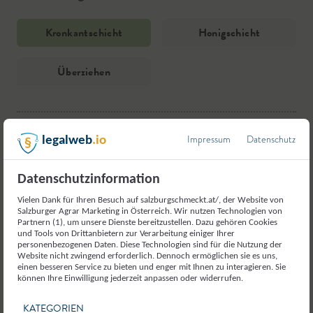
Kronkantschicht
Honigschicht
Überziehen
1.
1.
1.
Schlagobers aufkochen, vom Herd nehmen, weiße
Schlagobers mit Honig aufkochen, vom Herd
Die Masse mit einem Messer vom Rand lösen und
Impressum
Datenschutz
legalweb
.io
Kuvertüre darin schmelzen, Butter hinzugeben und
nehmen, Vollmilchkuvertüre mit Nougat einrühren
in kleine Würfel schneiden.
zu einer homogenen Masse verrühren und
und auf die Krokantschicht streichen.
Haselnusskrokant beimengen.
Datenschutzinformation
2.
Mit der temperierten Vollmilchkuvertüre
Vielen Dank für Ihren Besuch auf salzburgschmeckt.at/, der Website von
2.
Die Masse mit einer Folie abdecken und über
überziehen, abtropfen lassen und auf ein
Salzburger Agrar Marketing in Österreich. Wir nutzen Technologien von
2.
Die Masse auf ein mit Backpapier ausgelegtes
Nacht im Kühlschrank rasten lassen.
Backpapier legen, damit die Kuvertüre anziehen
Partnern (1), um unsere Dienste bereitzustellen. Dazu gehören Cookies
und Tools von Drittanbietern zur Verarbeitung einiger Ihrer
Blech in einen Tortenrahmen füllen, glattstreichen
kann.
personenbezogenen Daten. Diese Technologien sind für die Nutzung der
und eine halbe Stunde anziehen lassen.
Website nicht zwingend erforderlich. Dennoch ermöglichen sie es uns,
einen besseren Service zu bieten und enger mit Ihnen zu interagieren. Sie
verfasst von
LK
können Ihre Einwilligung jederzeit anpassen oder widerrufen.
3.
Je nach Wunsch garnieren.
Lungauer Kochwerk
KATEGORIEN