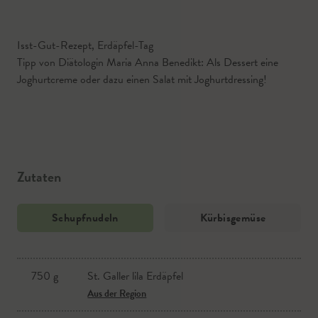
Isst-Gut-Rezept, Erdäpfel-Tag
Tipp von Diätologin Maria Anna Benedikt: Als Dessert eine
Joghurtcreme oder dazu einen Salat mit Joghurtdressing!
Zutaten
Schupfnudeln
Kürbisgemüse
750 g
St. Galler lila Erdäpfel
Kürbiskernöl
Aus der Region
Kürbiskerne