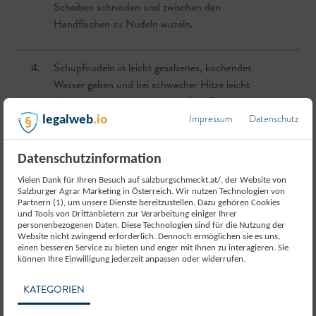
Scheiben schneiden und zwischen den
Küchentuch fest ausdrücken bis beinahe keine
Handflächen zu Nudeln wuzeln.
Flüssigkeit mehr abrinnt.
4.
4.
Schupfnudeln in leicht gesalzenes, kochendes
Die Butter oder das Butterschmalz in einem Topf
Wasser geben und bei schwacher Hitze leicht
erhitzen. Die Zwiebelwürfeln darin glasig dünsten,
köcheln bis die Nudeln an der Oberfläche
umrühren und mit Rindsfond (bzw. Gemüsefond,
schwimmen (dauert ungefähr 5 Minuten).
wenn vegetarisch) aufgießen und bei milder Hitze
Impressum
Datenschutz
legalweb
.io
10 Minuten dünsten.
Datenschutzinformation
5.
Schupfnudeln aus dem Wasser heben, gut
Schupfnudeln können pikant oder süß weiterverarbeitet werden.
5.
abtropfen lassen und in einen Topf mit
In der Zwischenzeit die Kürbiskerne ohne Fett in
Vielen Dank für Ihren Besuch auf salzburgschmeckt.at/, der Website von
Sie passen ausgezeichnet zu Gansl oder Ente.
Salzburger Agrar Marketing in Österreich. Wir nutzen Technologien von
aufgeschäumter Butter anrösten. Mit Salz und
einer Pfanne rösten. Nicht aus den Augen lassen,
Partnern (1), um unsere Dienste bereitzustellen. Dazu gehören Cookies
Pfeffer würzen.
damit die Kerne nicht verbrennen.
und Tools von Drittanbietern zur Verarbeitung einiger Ihrer
personenbezogenen Daten. Diese Technologien sind für die Nutzung der
Website nicht zwingend erforderlich. Dennoch ermöglichen sie es uns,
einen besseren Service zu bieten und enger mit Ihnen zu interagieren. Sie
6.
Das Gemüse mit Paprikapulver und pfeffer
können Ihre Einwilligung jederzeit anpassen oder widerrufen.
verfasst von
würzen. Sauerrahm und Kürbiskerne unterrühren.
Brigitte Quehenberger
,
BQ
KATEGORIEN
Genussbotschafterin