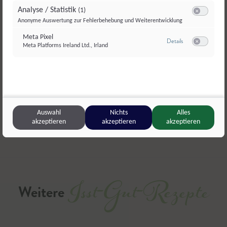
7.
Je nach Geschmack zum Schluss Kürbiskernöl
Analyse / Statistik
(1)
beifügen.
Switch zum E
Dieses Rezept ausdrucken oder weiterschicken?
Anonyme Auswertung zur Fehlerbehebung und Weiterentwicklung
Meta Pixel
zu Meta Pixel
Details
Meta Platforms Ireland Ltd., Irland
Switch zum E
Drucken
Teilen
Liken
Auswahl
Nichts
Alles
akzeptieren
akzeptieren
akzeptieren
Isst-Gut-Rezepte
Weitere