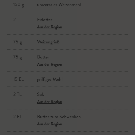
150 g
universales Weizenmehl
Hokkaidokürbis
2
Eidotter
Aus der Region
Aus der Region
Paprikapulver
75 g
Weizengrieß
Rindssuppe
75 g
Butter
Aus der Region
Butter
Aus der Region
15 EL
griffiges Mehl
frisch gemahlener Pfeffer
2 TL
Salz
Aus der Region
Salz
Aus der Region
2 EL
Butter zum Schwenken
Aus der Region
Sauerrahm
Aus der Region