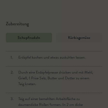
Zubereitung
Schupfnudeln
Kürbisgemüse
1.
1.
Erdäpfel kochen und etwas auskühlen lassen.
Kürbis schälen und die Kerne und das wattige
Innere entfernen.
2.
Durch eine Erdäpfelpresse drücken und mit Mehl,
2.
Grieß, 1 Prise Salz, Butter und Dotter zu einem
Kürbis in größere Stücke schneiden und auf einer
Teig kneten.
Haushaltsreibe grob raspeln.
3.
3.
Teig auf einer bemehlten Arbeitsfläche zu
In ein Küchentuch geben, gut einsalzen und 20 bis
daumendicke Rollen formen. In 2 cm dicke
30 Minuten rasten lassen. Anschließend Kürbis im