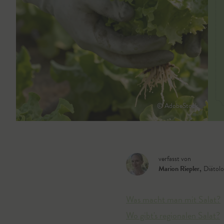
© AdobeStock
verfasst von
Marion Riepler
,
Diätolo
Was macht man mit Salat?
Wo gibt's regionalen Salat?