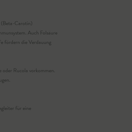
A (Beta-Carotin)
 Immunsystem. Auch Folsäure
offe fördern die Verdauung
ivie oder Rucola vorkommen.
ugen.
leiter für eine