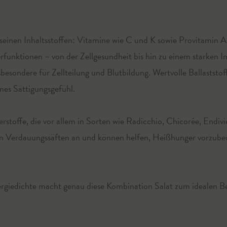
 seinen Inhaltsstoffen: Vitamine wie C und K sowie Provitamin 
erfunktionen – von der Zellgesundheit bis hin zu einem starken
insbesondere für Zellteilung und Blutbildung. Wertvolle Ballastst
mes Sättigungsgefühl.
terstoffe, die vor allem in Sorten wie Radicchio, Chicorée, End
on Verdauungssäften an und können helfen, Heißhunger vorzube
nergiedichte macht genau diese Kombination Salat zum idealen Beg