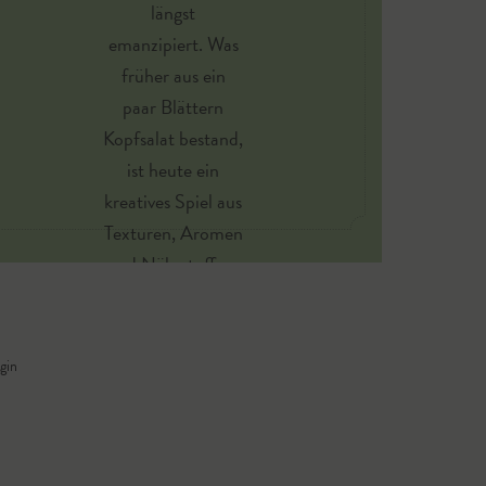
längst
emanzipiert. Was
früher aus ein
paar Blättern
Kopfsalat bestand,
ist heute ein
kreatives Spiel aus
Texturen, Aromen
und Nährstoffen.
gin