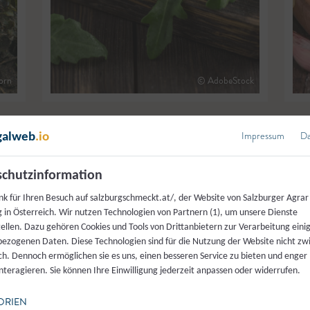
orn
© AdobeStock
Impressum
Da
galweb
.io
chutzinformation
nk für Ihren Besuch auf salzburgschmeckt.at/, der Website von Salzburger Agrar
kt’s am besten
 in Österreich. Wir nutzen Technologien von Partnern (1), um unsere Dienste
tellen. Dazu gehören Cookies und Tools von Drittanbietern zur Verarbeitung einig
ezogenen Daten. Diese Technologien sind für die Nutzung der Website nicht z
ich. Dennoch ermöglichen sie es uns, einen besseren Service zu bieten und enger
interagieren. Sie können Ihre Einwilligung jederzeit anpassen oder widerrufen.
der regionale Mehrwert. Heimische Salate wie Häuptelsalat, Kra
ORIEN
al vor unserer Haustür, sind frisch verfügbar und haben kurze T