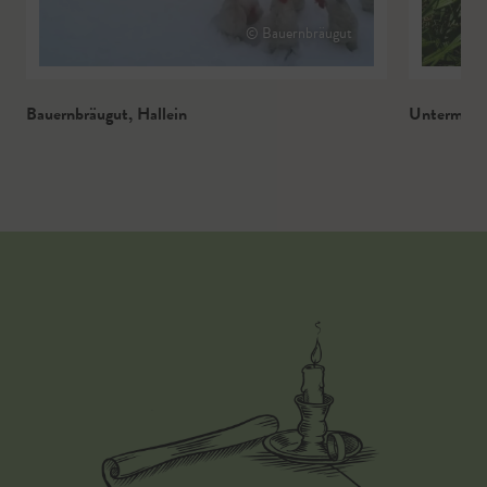
© Bauernbräugut
Bauernbräugut
,
Hallein
Untermoa