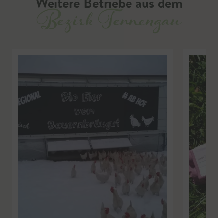
Weitere Betriebe aus dem
Bezirk Tennengau