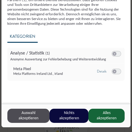
Partnern (1), um unsere Dienste bereitzustellen. Dazu gehören Cookies
und Tools von Drittanbietern zur Verarbeitung einiger Ihrer
personenbezogenen Daten. Diese Technologien sind für die Nutzung der
Website nicht zwingend erforderlich. Dennoch ermöglichen sie es uns,
einen besseren Service zu bieten und enger mit Ihnen zu interagieren. Sie
können Ihre Einwilligung jederzeit anpassen oder widerrufen.
KATEGORIEN
Metzgerei Siller
,
Scheffau
Metzgerei S
Analyse / Statistik
(1)
Bio-Rindfleisch
Bio-Kalbfle
Switch zum E
Anonyme Auswertung zur Fehlerbehebung und Weiterentwicklung
Meta Pixel
zu Meta Pixel
Details
Meta Platforms Ireland Ltd., Irland
Switch zum E
Auswahl
Nichts
Alles
akzeptieren
akzeptieren
akzeptieren