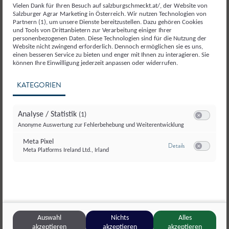
Milch und Milcherzeugnisse
Vielen Dank für Ihren Besuch auf salzburgschmeckt.at/, der Website von
Salzburger Agrar Marketing in Österreich. Wir nutzen Technologien von
Partnern (1), um unsere Dienste bereitzustellen. Dazu gehören Cookies
und Tools von Drittanbietern zur Verarbeitung einiger Ihrer
personenbezogenen Daten. Diese Technologien sind für die Nutzung der
Website nicht zwingend erforderlich. Dennoch ermöglichen sie es uns,
einen besseren Service zu bieten und enger mit Ihnen zu interagieren. Sie
können Ihre Einwilligung jederzeit anpassen oder widerrufen.
KATEGORIEN
Analyse / Statistik
(1)
Switch zum E
Anonyme Auswertung zur Fehlerbehebung und Weiterentwicklung
Meta Pixel
zu Meta Pixel
Details
Meta Platforms Ireland Ltd., Irland
Switch zum E
Auswahl
Nichts
Alles
akzeptieren
akzeptieren
akzeptieren