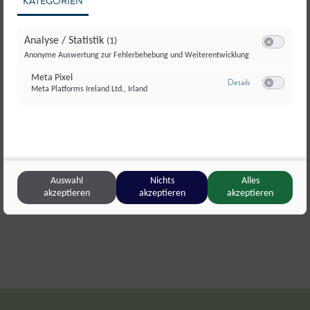
KATEGORIEN
Analyse / Statistik
(1)
Switch zum E
Anonyme Auswertung zur Fehlerbehebung und Weiterentwicklung
Meta Pixel
zu Meta Pixel
Details
Meta Platforms Ireland Ltd., Irland
Switch zum E
© SalzburgMilch
SalzburgMilch
,
Salzburg
Eisl Bio-S
Premium Original Bergkäse 50% 500 g
,
Hartkäse
Schafmilch
Auswahl
Nichts
Alles
akzeptieren
akzeptieren
akzeptieren