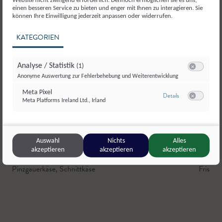
einen besseren Service zu bieten und enger mit Ihnen zu interagieren. Sie
können Ihre Einwilligung jederzeit anpassen oder widerrufen.
KATEGORIEN
Analyse / Statistik
(1)
Switch zum E
Anonyme Auswertung zur Fehlerbehebung und Weiterentwicklung
Meta Pixel
zu Meta Pixel
Details
Meta Platforms Ireland Ltd., Irland
Switch zum E
Auswahl
Nichts
Alles
akzeptieren
akzeptieren
akzeptieren
Augut
,
Zell am See
Hiasnh
Pinzgauerkäse
,
Schnittkäse
Frischk