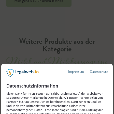
Hier geht`s zu unserem Betrieb
Weitere Produkte aus der
Kategorie
Milch und Milcherzeugnisse
Impressum
Datenschutz
legalweb
.io
Datenschutzinformation
Vielen Dank für Ihren Besuch auf salzburgschmeckt.at/, der Website von
Salzburger Agrar Marketing in Österreich. Wir nutzen Technologien von
Partnern (1), um unsere Dienste bereitzustellen. Dazu gehören Cookies
und Tools von Drittanbietern zur Verarbeitung einiger Ihrer
personenbezogenen Daten. Diese Technologien sind für die Nutzung der
Website nicht zwingend erforderlich. Dennoch ermöglichen sie es uns,