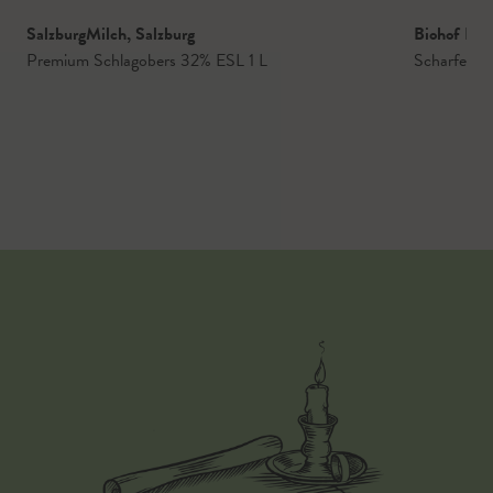
SalzburgMilch
,
Salzburg
Biohof Le
Premium Schlagobers 32% ESL 1 L
Scharfes W