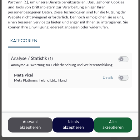
Partnern (1), um unsere Dienste bereitzustellen. Dazu gehören Cookies
und Tools von Drittanbietern zur Verarbeitung einiger Ihrer
personenbezogenen Daten. Diese Technologien sind für die Nutzung der
Website nicht zwingend erforderlich. Dennoch ermöglichen sie es uns,
einen besseren Service zu bieten und enger mit Ihnen zu interagieren. Sie
können Ihre Einwilligung jederzeit anpassen oder widerrufen.
KATEGORIEN
Analyse / Statistik
(1)
Switch zum E
Anonyme Auswertung zur Fehlerbehebung und Weiterentwicklung
Meta Pixel
zu Meta Pixel
Details
Meta Platforms Ireland Ltd., Irland
Switch zum E
Auswahl
Nichts
Alles
© SalzburgMilch
akzeptieren
akzeptieren
akzeptieren