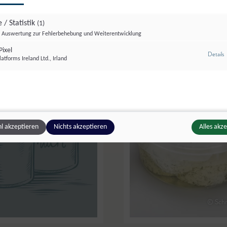
 / Statistik
(1)
Auswertung zur Fehlerbehebung und Weiterentwicklung
ixel
z
Details
atforms Ireland Ltd., Irland
l akzeptieren
Nichts akzeptieren
Alles akz
© Sch