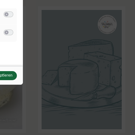
Switch zum Einwilligen bzw. Ablehnen der Kategorie Analyse / Statistik
u Meta Pixel
Switch zum Einwilligen bzw. Ablehnen des Dienstes Meta Pixel
eptieren
miedbauer