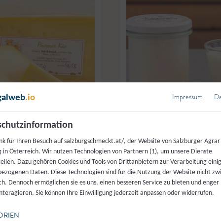
Impressum
Da
galweb
.io
 Agrar Marketing/Günter
chutzinformation
© Salzburger Agrar Marketing Ar
nk für Ihren Besuch auf salzburgschmeckt.at/, der Website von Salzburger Agrar
 in Österreich. Wir nutzen Technologien von Partnern (1), um unsere Dienste
tellen. Dazu gehören Cookies und Tools von Drittanbietern zur Verarbeitung einig
ainerhof
,
Taxenbach
Pinzga Kas Mobil
,
Piesendor
ezogenen Daten. Diese Technologien sind für die Nutzung der Website nicht z
ich. Dennoch ermöglichen sie es uns, einen besseren Service zu bieten und enger
äse
Naturjoghurt
interagieren. Sie können Ihre Einwilligung jederzeit anpassen oder widerrufen.
ORIEN