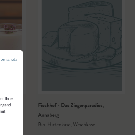
tenschutz
←
Zurück zur Übersicht
min Djuhic
er Ihrer
f
Fischhof - Das Ziegenparadies
,
wingend
 mit
Annaberg
Bio-Hirtenkäse
,
Weichkäse