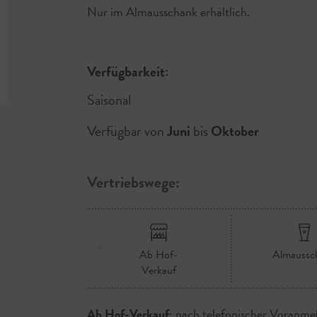
Nur im Almausschank erhältlich.
Verfügbarkeit:
Saisonal
Verfügbar von
Juni
bis
Oktober
Vertriebswege:
Ab Hof-
Almaussc
Verkauf
Ab Hof-Verkauf:
nach telefonischer Voranme