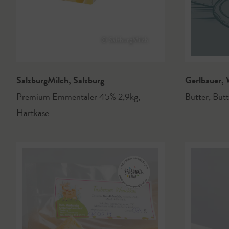
© SalzburgMilch
SalzburgMilch
,
Salzburg
Gerlbauer
,
W
Premium Emmentaler 45% 2,9kg
,
Butter
,
Butt
Hartkäse