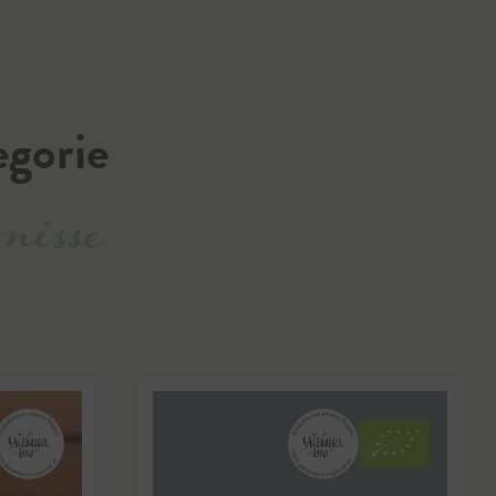
egorie
isse