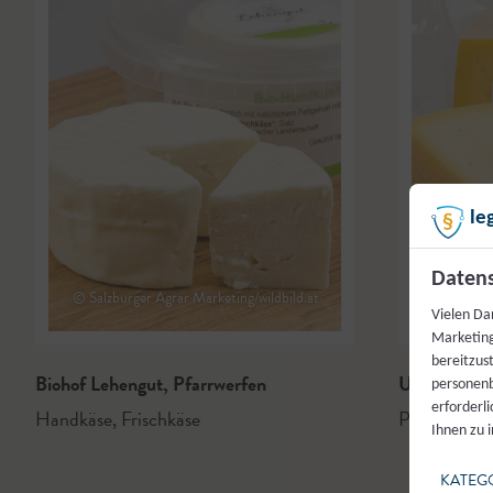
le
© Salzburger
Datens
© Salzburger Agrar Marketing/wildbild.at
Freund
Vielen Da
Marketing
bereitzus
Biohof Lehengut
,
Pfarrwerfen
Unterbachr
personenb
erforderl
Handkäse
,
Frischkäse
Pinzgauer K
Ihnen zu 
KATEG