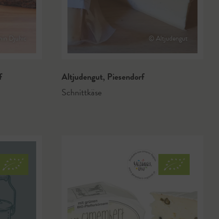
min Djuhic
© Altjudengut
f
Altjudengut
,
Piesendorf
Schnittkäse