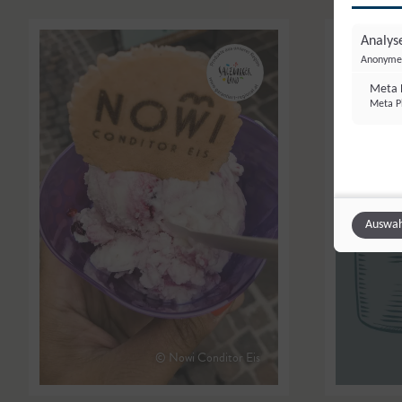
Analyse
Anonyme 
Meta P
Meta Pl
Auswah
© Nowi Conditor Eis