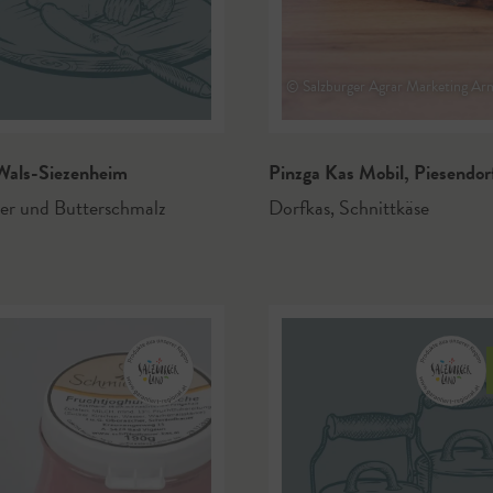
© Salzburger Agrar Marketing Ar
als-Siezenheim
Pinzga Kas Mobil
,
Piesendor
er und Butterschmalz
Dorfkas
,
Schnittkäse