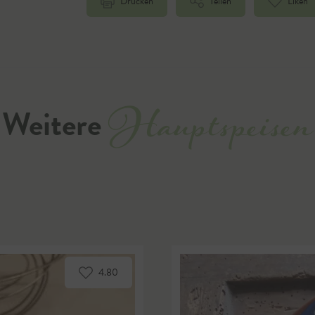
Drucken
Teilen
Liken
Hauptspeisen
Weitere
4.80