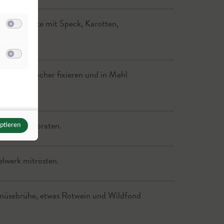
ichenen Seite mit Speck, Karotten,
Switch zum Einwilligen bzw. Ablehnen der Kategorie Analyse / Statistik
.
u Meta Pixel
Switch zum Einwilligen bzw. Ablehnen des Dienstes Meta Pixel
der Zahnstocher fixieren und in Mehl
 scharf anbraten.
eptieren
lwerk mitrösten.
müsebrühe, etwas Rotwein und Wildfond