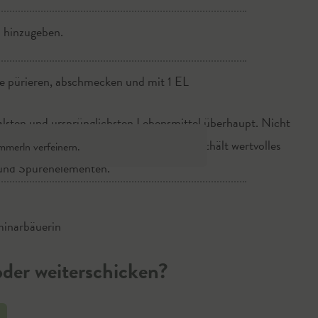
 hinzugeben.
ße pürieren, abschmecken und mit 1 EL
nalsten und ursprünglichsten Lebensmittel überhaupt. Nicht
t reich an Omega 3 Fettsäuren, fettarm, enthält wertvolles
mmerln verfeinern.
 und Spurenelementen.
minarbäuerin
der weiterschicken?