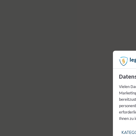
le
Datens
Vielen Da
Marketing
bereitzus
personenb
erforderl
Ihnen zu 
KATEG