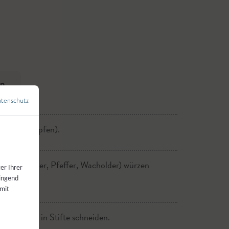
ln
tenschutz
←
Zurück zur Übersicht
 (nicht klopfen).
sen.
t, Koriander, Pfeffer, Wacholder) würzen
 Muskatnuss und Almkräuter hinzugeben
er Ihrer
ichen.
wingend
 mit
ilienwurzel in Stifte schneiden.
d kleine Häufchen auf ein Blech