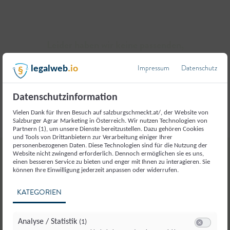
Versand
Gebäck
Schweinefleisch
Online-Shop
Gemüse
Leider haben wir keine passenden,
Lammfleisch
Märkte (Wochenmarkt, Bauernmarkt)
zertifizerten Produkte gefunden
Getreide & Mehl
Impressum
Datenschutz
Ziegenfleisch
legalweb
.io
Gastronomie
Honig & mehr
Bitte versuchen Sie eine andere Auswahl
Wildfleisch
Datenschutzinformation
Gemeinschaftsverpflegung
Hülsenfrüchte, Nüsse & mehr
Vielen Dank für Ihren Besuch auf salzburgschmeckt.at/, der Website von
Pferdefleisch
Salzburger Agrar Marketing in Österreich. Wir nutzen Technologien von
Lebensmitteleinzelhandel
Partnern (1), um unsere Dienste bereitzustellen. Dazu gehören Cookies
Milch, Käse & mehr
und Tools von Drittanbietern zur Verarbeitung einiger Ihrer
Innereien
personenbezogenen Daten. Diese Technologien sind für die Nutzung der
Großhandel
Website nicht zwingend erforderlich. Dennoch ermöglichen sie es uns,
Non-Food
einen besseren Service zu bieten und enger mit Ihnen zu interagieren. Sie
können Ihre Einwilligung jederzeit anpassen oder widerrufen.
Almausschank
Obst
KATEGORIEN
Eigener Buschen- oder Mostschank, Heuriger
Öle & Fette
Analyse / Statistik
(1)
Bauernecke