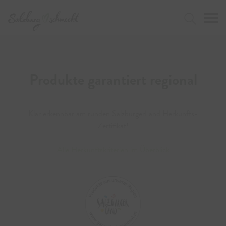
Press Alt+1 for screen-reader
Accessibility Screen-Reader
mode, Alt+0 to cancel
Guide, Feedback, and Issue
Reporting | New window
Jetzt suchen
Produkte garantiert regional
Klar erkennbar am runden SalzburgerLand Herkunfts-
Zertifikat!
Alle Herkunftskriterien im Überblick