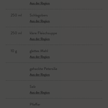
Milch
Kohlrabi
Aus der Region
Aus der Region
Aus der Region
250 ml
Schlagobers
Butter
Karfiol
Aus der Region
Aus der Region
Aus der Region
250 ml
klare Fleischsuppe
Salz
Salz
Aus der Region
Aus der Region
10 g
glattes Mehl
Aus der Region
gehackte Petersilie
Aus der Region
Salz
Aus der Region
Pfeffer