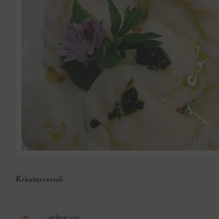
© Anna Kaswurm
Kräuterravioli
verfasst von