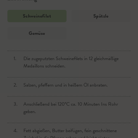
Schweinefilet
Spätzle
Gemüse
1.
1.
1.
Die zugeputzten Schweinefilets in 12 gleichmäßige
Alle Zutaten für die Spätzle mittels Kochlöffel zu
Gemüse waschen und wenn nötig schälen.
Medaillons schneiden.
einem glatten Teig verrühren.
2.
Karotte, gelbe Rübe und Kohlrabi blättrig
2.
2.
Salzen, pfeffern und in heißem Öl anbraten.
Reichlich Salzwasser zum Kochen bringen.
schneiden.
3.
3.
3.
Anschließend bei 120°C ca. 10 Minuten Ins Rohr
Teig mittels Spätzlehobel einkochen, stets mit
Bei Broccoli und Karfiol nur die Röschen nehmen.
geben.
Kochlöffel umrühren.
4.
Alles in Salzwasser knackig kochen.
4.
4.
Fett abgießen, Butter beifügen, fein geschnittene
Nockerl aufkochen lassen, abseihen und heiß