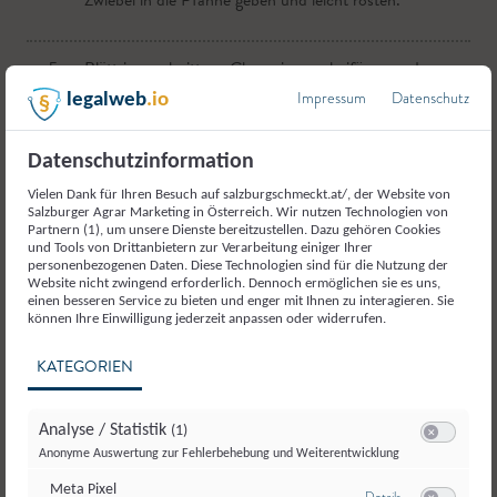
Zwiebel in die Pfanne geben und leicht rösten.
abschwemmen.
5.
Abseihen und mit kaltem Wasser abschwemmen.
5.
5.
Blättrig geschnittene Champignons beifügen und
Spätzle in Butter schwenken und leicht salzen.
kurz mitrösten.
Impressum
Datenschutz
legalweb
.io
Datenschutzinformation
6.
Mit einem Spritzer Weißwein ablöschen und mit
Sahne und Suppe aufgießen.
Vielen Dank für Ihren Besuch auf salzburgschmeckt.at/, der Website von
Salzburger Agrar Marketing in Österreich. Wir nutzen Technologien von
Partnern (1), um unsere Dienste bereitzustellen. Dazu gehören Cookies
und Tools von Drittanbietern zur Verarbeitung einiger Ihrer
7.
Ca. 5 min. köcheln lassen.
personenbezogenen Daten. Diese Technologien sind für die Nutzung der
Website nicht zwingend erforderlich. Dennoch ermöglichen sie es uns,
einen besseren Service zu bieten und enger mit Ihnen zu interagieren. Sie
können Ihre Einwilligung jederzeit anpassen oder widerrufen.
8.
1 EL Sauerrahm mit Mehl glattrühren und in die
Sauce einrühren damit eine cremige Konsistenz
KATEGORIEN
entsteht.
Analyse / Statistik
(1)
9.
Mit Salz, Pfeffer, Petersilie und Zitronensaft
Switch zum E
Anonyme Auswertung zur Fehlerbehebung und Weiterentwicklung
abschmecken.
Meta Pixel
zu Meta Pixel