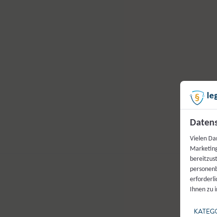
le
Datens
Vielen Da
Marketing
bereitzus
personenb
erforderl
Ihnen zu 
KATEG