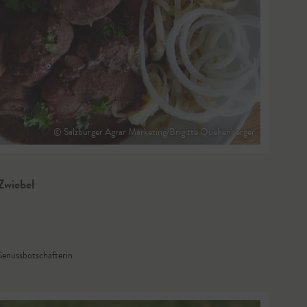
© Salzburger Agrar Marketing/Brigitte Quehenberger
Zwiebel
enussbotschafterin