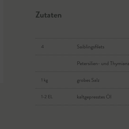
Zutaten
Saiblingsfilets
4
Petersilien- und Thymian
grobes Salz
1 kg
kaltgepresstes Öl
1-2 EL