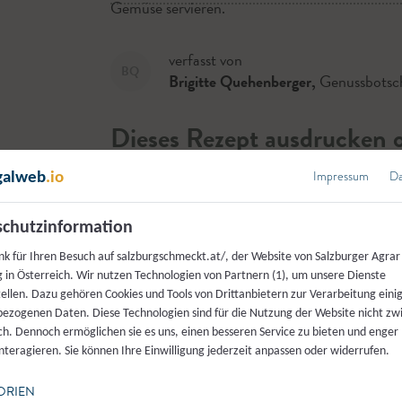
Gemüse servieren.
verfasst von
BQ
Brigitte Quehenberger
,
Genussbotsch
Dieses Rezept ausdrucken o
Impressum
Da
galweb
.io
Drucken
Teilen
Liken
chutzinformation
nk für Ihren Besuch auf salzburgschmeckt.at/, der Website von Salzburger Agrar
 in Österreich. Wir nutzen Technologien von Partnern (1), um unsere Dienste
tellen. Dazu gehören Cookies und Tools von Drittanbietern zur Verarbeitung einig
ezogenen Daten. Diese Technologien sind für die Nutzung der Website nicht z
Hauptspeisen
ich. Dennoch ermöglichen sie es uns, einen besseren Service zu bieten und enger
Weitere
interagieren. Sie können Ihre Einwilligung jederzeit anpassen oder widerrufen.
ORIEN