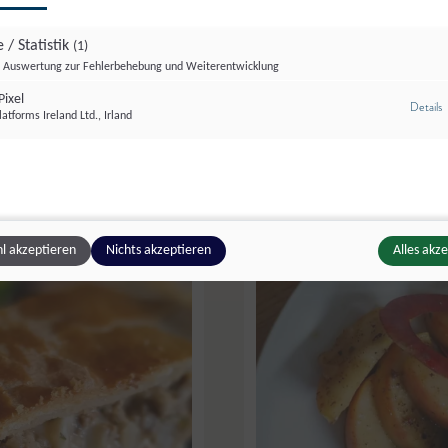
 / Statistik
(1)
Auswertung zur Fehlerbehebung und Weiterentwicklung
ixel
z
Details
atforms Ireland Ltd., Irland
4.60
l akzeptieren
Nichts akzeptieren
Alles akz