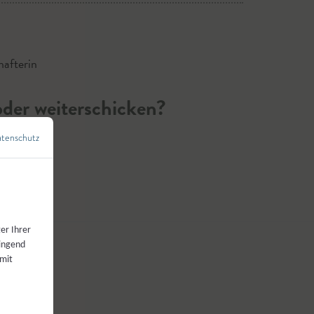
afterin
der weiterschicken?
tenschutz
←
Zurück zur Übersicht
er Ihrer
wingend
 mit