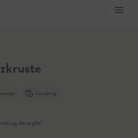
suchen
lzkruste
rsonen
Ganzjährig
reitung, die es gibt!