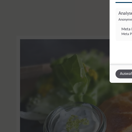
Analyse
Anonyme 
Meta P
Meta Pl
Auswah