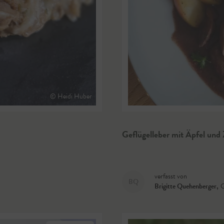
© Heidi Huber
Geflügelleber mit Äpfel und 
verfasst von
BQ
Brigitte Quehenberger
,
G