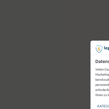
le
Datens
Vielen Da
Marketing
bereitzus
personenb
erforderl
Ihnen zu 
KATEG