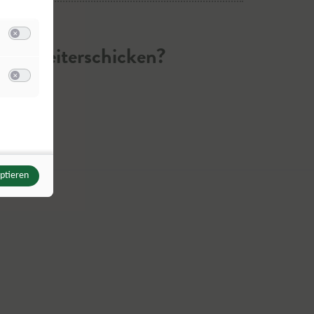
Switch zum Einwilligen bzw. Ablehnen der Kategorie Analyse / Statistik
der weiterschicken?
u Meta Pixel
Switch zum Einwilligen bzw. Ablehnen des Dienstes Meta Pixel
eptieren