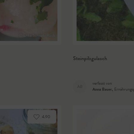
© Erika Schwab-Röck
Steinpilzgulasch
verfasst von
AB
Anna Bauer
,
Ernährungs
4.90