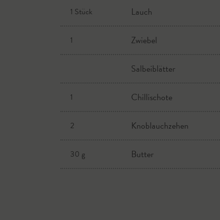
Lauch
1 Stück
Zwiebel
1
Salbeiblätter
Chillischote
1
Knoblauchzehen
2
Butter
30 g