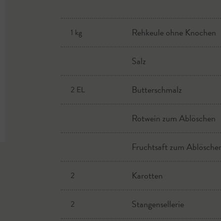
Rehkeule ohne Knochen
1 kg
Salz
Butterschmalz
2 EL
Rotwein zum Ablöschen
Fruchtsaft zum Ablösche
Karotten
2
Stangensellerie
2