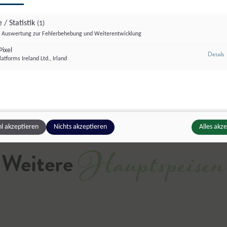
Salzburg schmeckt
 / Statistik
(1)
Dieses Rezept ausdrucken o
Auswertung zur Fehlerbehebung und Weiterentwicklung
ixel
z
Details
atforms Ireland Ltd., Irland
Drucken
Teilen
Liken
l akzeptieren
Nichts akzeptieren
Alles akz
Hauptspeisen
Weitere