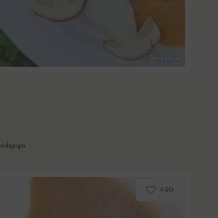
© Anna Bauer
pädagogin
4.90