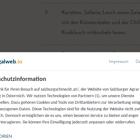
3.
Karotten, Sellerie, Lauch sowie Zw
mit den Kräuterstielen und der Chil
Knoblauch mitköcheln lassen.
4.
Zugedeckt auf kleinem Feuer mindes
Impressum
Da
galweb
.io
Fleisch zart ist.
chutzinformation
5.
Danach die Fleischwürfel herausneh
nk für Ihren Besuch auf salzburgschmeckt.at/, der Website von Salzburger Agrar
 in Österreich. Wir nutzen Technologien von Partnern (1), um unsere Dienste
tellen. Dazu gehören Cookies und Tools von Drittanbietern zur Verarbeitung einig
6.
Die Sauce mit dem Mixstab aufschla
ezogenen Daten. Diese Technologien sind für die Nutzung der Website nicht z
ich. Dennoch ermöglichen sie es uns, einen besseren Service zu bieten und enger
einrühren. Noch einmal abschmecke
Dazu schmecken Nudeln, Spätzle oder auch ein
interagieren. Sie können Ihre Einwilligung jederzeit anpassen oder widerrufen.
Sauce erwärmen.
ORIEN
verfasst von