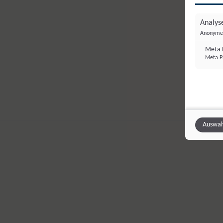
Analyse
Anonyme 
Meta P
Meta Pl
Auswah