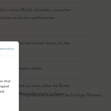
iebel in feine Würfel schneiden, zusammen
ischote sowie dem zerkleinerten
tens eine Stunde köcheln lassen, bis das
tenschutz
←
Zurück zur Übersicht
men und beiseite stellen.
er Ihrer
gen und glatt pürieren, dabei die Butter
wingend
 mit
n und die Rehwürfel wieder in dieser
 cremiges Erdäpfelpüree sowie ein Glas kräftiger Rotwein.