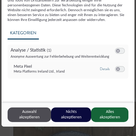
und Tools von Drittanbietern zur Verarbeitung einiger Ihrer
Teilen
personenbezogenen Daten. Diese Technologien sind für die Nutzung der
Website nicht zwingend erforderlich. Dennoch ermöglichen sie es uns,
einen besseren Service zu bieten und enger mit Ihnen zu interagieren. Sie
Liken
können Ihre Einwilligung jederzeit anpassen oder widerrufen.
KATEGORIEN
Analyse / Statistik
(1)
Switch zum E
Hauptspeisen
Anonyme Auswertung zur Fehlerbehebung und Weiterentwicklung
Weitere
Meta Pixel
zu Meta Pixel
Details
Meta Platforms Ireland Ltd., Irland
Switch zum E
4.50
Auswahl
Nichts
Alles
akzeptieren
akzeptieren
akzeptieren