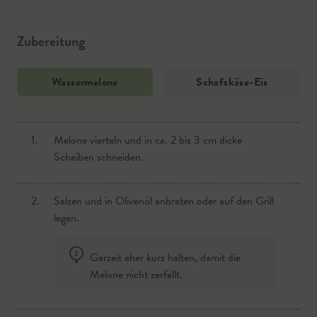
geschlagenes Obers
Zubereitung
Aus der Region
Wassermelone
Schafskäse-Eis
Nüsse zum Garnieren
Aus der Region
1.
1.
Melone vierteln und in ca. 2 bis 3 cm dicke
Alle Zutaten vermengen und das geschlagene
Scheiben schneiden.
Obers untermischen.
2.
2.
Salzen und in Olivenöl anbraten oder auf den Grill
In einer Eismaschine gefrieren lassen.
legen.
3.
Mit Nüssen garnieren und genießen.
Garzeit eher kurz halten, damit die
Melone nicht zerfällt.