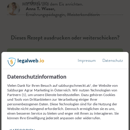
verfasst von
3.
Mit Minze und dem Eis anrichten.
Anna T. Wieser
,
Ernährungspädagogin, Meisterkonditiorin
Dieses Rezept ausdrucken oder weiterschicken?
Drucken
Impressum
Datenschutz
legalweb
.io
Teilen
Datenschutzinformation
Liken
Vielen Dank für Ihren Besuch auf salzburgschmeckt.at/, der Website von
Salzburger Agrar Marketing in Österreich. Wir nutzen Technologien von
Partnern (1), um unsere Dienste bereitzustellen. Dazu gehören Cookies
und Tools von Drittanbietern zur Verarbeitung einiger Ihrer
personenbezogenen Daten. Diese Technologien sind für die Nutzung der
Website nicht zwingend erforderlich. Dennoch ermöglichen sie es uns,
einen besseren Service zu bieten und enger mit Ihnen zu interagieren. Sie
können Ihre Einwilligung jederzeit anpassen oder widerrufen.