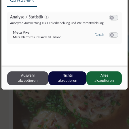
Hauptspeisen
Weitere
KATEGORIEN
Analyse / Statistik
(1)
Switch zum E
Anonyme Auswertung zur Fehlerbehebung und Weiterentwicklung
Meta Pixel
zu Meta Pixel
Details
Meta Platforms Ireland Ltd., Irland
Switch zum E
4.60
Auswahl
Nichts
Alles
akzeptieren
akzeptieren
akzeptieren