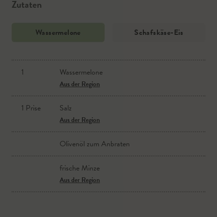
Zutaten
Wassermelone
Schafskäse-Eis
1
Wassermelone
Schafskäse
Aus der Region
Aus der Region
1 Prise
Salz
Milch
Aus der Region
Aus der Region
Olivenöl zum Anbraten
Honig
Aus der Region
frische Minze
Salz
Aus der Region
Aus der Region
Zitronensaft