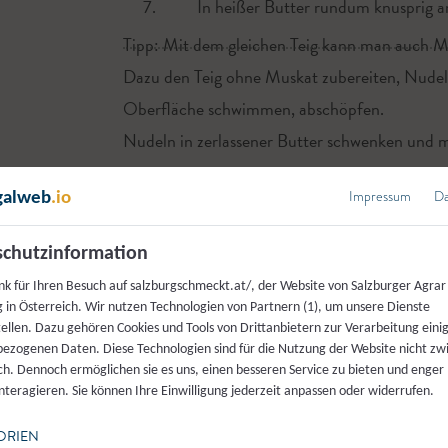
7.
In heißer Butter rundum knusprig a
Tipp: Mit dem gleichen Teig kann man auch M
Dazu den Teig ohne Muskat zubereiten, Nudeln
Oberfläche schwimmen, abschöpfen.
Nudeln in zerlassener Butter schwenken und
verfasst von
Impressum
Da
galweb
.io
Erika Schwab-Röck
,
Salzburger Sem
chutzinformation
Dieses Rezept ausdrucken o
nk für Ihren Besuch auf salzburgschmeckt.at/, der Website von Salzburger Agrar
 in Österreich. Wir nutzen Technologien von Partnern (1), um unsere Dienste
tellen. Dazu gehören Cookies und Tools von Drittanbietern zur Verarbeitung einig
ezogenen Daten. Diese Technologien sind für die Nutzung der Website nicht z
Drucken
Teilen
Liken
ich. Dennoch ermöglichen sie es uns, einen besseren Service zu bieten und enger
interagieren. Sie können Ihre Einwilligung jederzeit anpassen oder widerrufen.
ORIEN