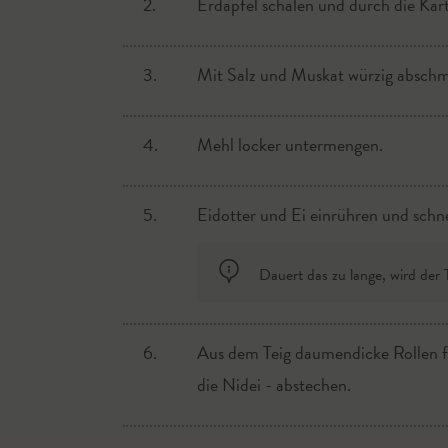
2.
Erdäpfel schälen und durch die Kart
2.
Sauerkraut untermengen und mit W
3.
Mit Salz und Muskat würzig absch
3.
Bei kleiner Hitze das Sauerkraut c
4.
Mehl locker untermengen.
5.
Eidotter und Ei einrühren und schne
Dauert das zu lange, wird der T
6.
Aus dem Teig daumendicke Rollen f
die Nidei - abstechen.