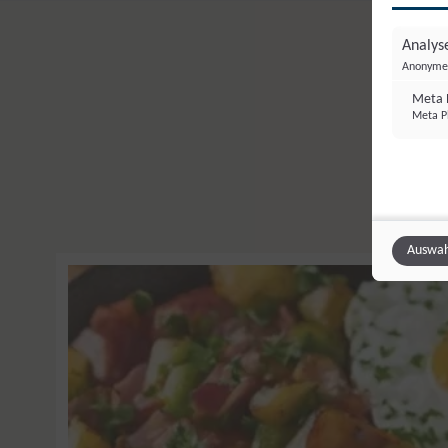
Analyse
Anonyme 
Meta P
Meta Pl
Auswah