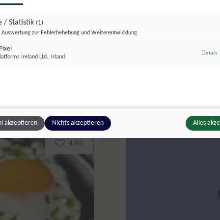
Hauptspeisen
 / Statistik
(1)
Weitere
Auswertung zur Fehlerbehebung und Weiterentwicklung
ixel
z
Details
atforms Ireland Ltd., Irland
l akzeptieren
Nichts akzeptieren
Alles akz
4.90