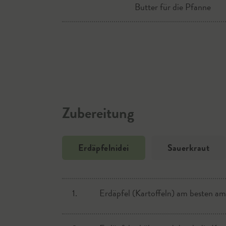
Butter für die Pfanne
Wacholder
Zubereitung
Erdäpfelnidei
Sauerkraut
1.
1.
Erdäpfel (Kartoffeln) am besten a
Die Speckwürfel anbraten, wenn nöt
gehackte Zwiebel goldbraun rösten.