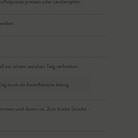
offelpresse pressen oder zerstampfen.
asser, Suppe oder Wein aufgießen.
mecken.
a. 20 Minuten zugedeckt dünsten.
ll zur einem weichen Teig verkneten.
eig durch die Kartoffelstärke klebrig.
ormen und davon ca. 2cm breite Stücke -