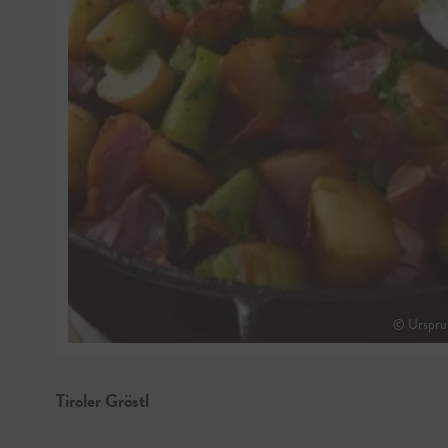
© Ursprun
Tiroler Gröstl