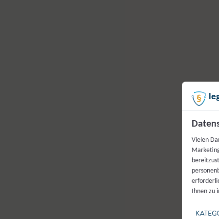
le
Datens
Vielen Da
Marketing
bereitzus
personenb
erforderl
Ihnen zu 
KATEG