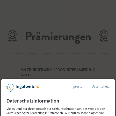
Prämierungen
SALZBURGER MILCHPRODUKTPRÄMIERUNG
GOLD
Bio Schneerose 2019
Impressum
Datenschutz
legalweb
.io
Datenschutzinformation
Vielen Dank für Ihren Besuch auf salzburgschmeckt.at/, der Website von
SILBER KASERMANDL, WIESELBURG
Salzburger Agrar Marketing in Österreich. Wir nutzen Technologien von