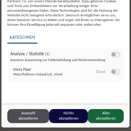
Partnern (1), um unsere Dienste bereitzustellen. Dazu gehören Cookies
Schneerose 2013
und Tools von Drittanbietern zur Verarbeitung einiger Ihrer
personenbezogenen Daten. Diese Technologien sind für die Nutzung der
Website nicht zwingend erforderlich. Dennoch ermöglichen sie es uns,
einen besseren Service zu bieten und enger mit Ihnen zu interagieren. Sie
können Ihre Einwilligung jederzeit anpassen oder widerrufen.
KATEGORIEN
GOLD KASERMANDL, WIESELBURG
Pfefferkäse 2013
Analyse / Statistik
(1)
Switch zum E
Anonyme Auswertung zur Fehlerbehebung und Weiterentwicklung
Meta Pixel
zu Meta Pixel
Details
Meta Platforms Ireland Ltd., Irland
Switch zum E
BRONZE KASERMANDL, WIESELBURG
Almrose 2013
Auswahl
Nichts
Alles
akzeptieren
akzeptieren
akzeptieren