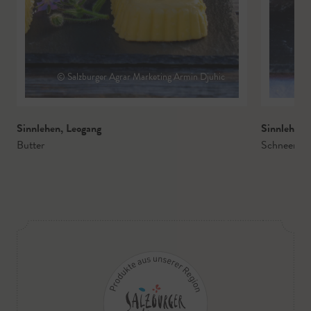
© Salzburger Agrar Marketing Armin Djuhic
© 
Sinnlehen
,
Leogang
Sinnlehen
,
Butter
Schneeros