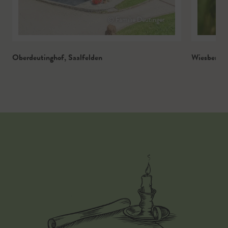
© Familie Deutinger
Oberdeutinghof
,
Saalfelden
Wiesberg
,
N