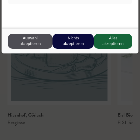
Auswahl
Nichts
Alles
akzeptieren
akzeptieren
akzeptieren
Hiasnhof
,
Göriach
Eisl Bio-S
Bergkäse
EISL Schafk