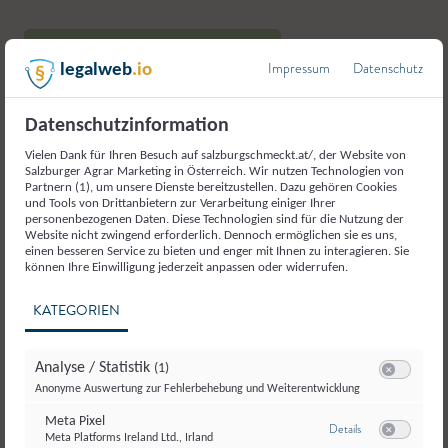
Hier geht`s zu unserem Betrieb
Impressum
Datenschutz
legalweb
.io
Datenschutzinformation
Vielen Dank für Ihren Besuch auf salzburgschmeckt.at/, der Website von
Salzburger Agrar Marketing in Österreich. Wir nutzen Technologien von
Partnern (1), um unsere Dienste bereitzustellen. Dazu gehören Cookies
Weitere Produkte aus der
und Tools von Drittanbietern zur Verarbeitung einiger Ihrer
personenbezogenen Daten. Diese Technologien sind für die Nutzung der
Kategorie
Website nicht zwingend erforderlich. Dennoch ermöglichen sie es uns,
einen besseren Service zu bieten und enger mit Ihnen zu interagieren. Sie
Milch und Milcherzeugnisse
können Ihre Einwilligung jederzeit anpassen oder widerrufen.
KATEGORIEN
Analyse / Statistik
(1)
Switch zum E
Anonyme Auswertung zur Fehlerbehebung und Weiterentwicklung
Meta Pixel
zu Meta Pixel
Details
Meta Platforms Ireland Ltd., Irland
Switch zum E