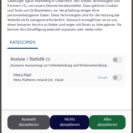
Salzburger Agrar Marketing in Österreich. Wir nutzen Technologien von
Partnern (1), um unsere Dienste bereitzustellen. Dazu gehören Cookies
und Tools von Drittanbietern zur Verarbeitung einiger Ihrer
personenbezogenen Daten. Diese Technologien sind für die Nutzung der
Website nicht zwingend erforderlich. Dennoch ermöglichen sie es uns,
einen besseren Service zu bieten und enger mit Ihnen zu interagieren. Sie
können Ihre Einwilligung jederzeit anpassen oder widerrufen.
KATEGORIEN
Analyse / Statistik
(1)
Switch zum E
Anonyme Auswertung zur Fehlerbehebung und Weiterentwicklung
Meta Pixel
zu Meta Pixel
Details
Meta Platforms Ireland Ltd., Irland
Switch zum E
© Motzenhof
Auswahl
Nichts
Alles
akzeptieren
akzeptieren
akzeptieren