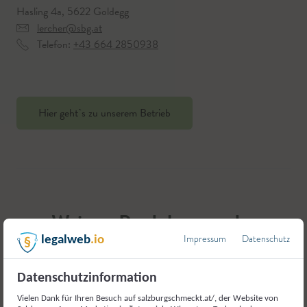
Hasling 4a, 5622 Goldegg
lercher@sbg.at
Telefon:
+43 664 2850938
Hier geht`s zu unserem Betrieb
Weitere Produkte aus der
Kategorie
Impressum
Datenschutz
legalweb
.io
Milch und Milcherzeugnisse
Datenschutzinformation
Vielen Dank für Ihren Besuch auf salzburgschmeckt.at/, der Website von