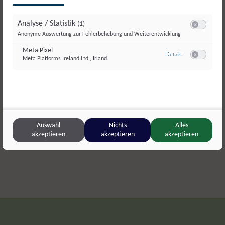
Analyse / Statistik
(1)
Switch zum E
Anonyme Auswertung zur Fehlerbehebung und Weiterentwicklung
Meta Pixel
zu Meta Pixel
Details
Meta Platforms Ireland Ltd., Irland
Switch zum E
Riedlalm & Marchlschwaig
,
Bad Hofgastein
Unterkape
Riedltraube
,
Hartkäse
Naturjoghu
Auswahl
Nichts
Alles
akzeptieren
akzeptieren
akzeptieren