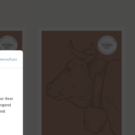
tenschutz
←
Zurück zur Übersicht
er Ihrer
wingend
 mit