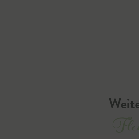
Weite
Flei