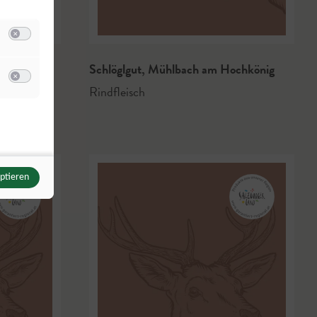
Switch zum Einwilligen bzw. Ablehnen der Kategorie Analyse / Statistik
Schlöglgut
,
Mühlbach am Hochkönig
u Meta Pixel
Rindfleisch
Switch zum Einwilligen bzw. Ablehnen des Dienstes Meta Pixel
eptieren