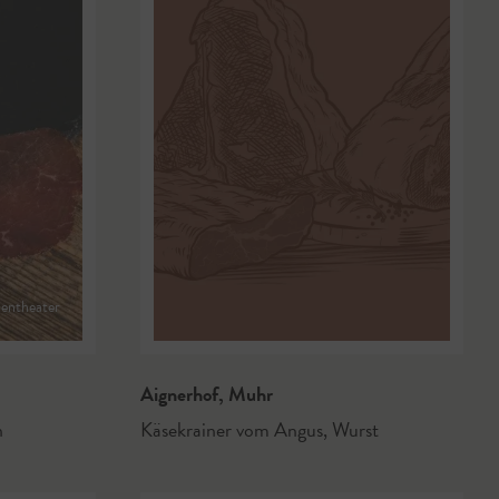
entheater
Aignerhof
,
Muhr
n
Käsekrainer vom Angus
,
Wurst