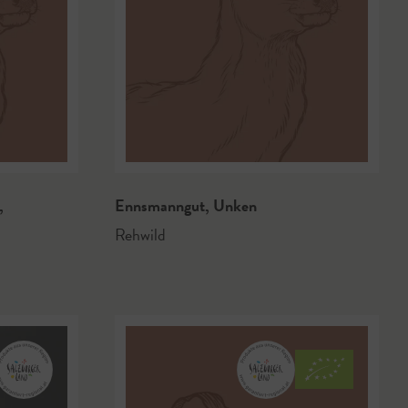
d
,
Ennsmanngut
,
Unken
Rehwild