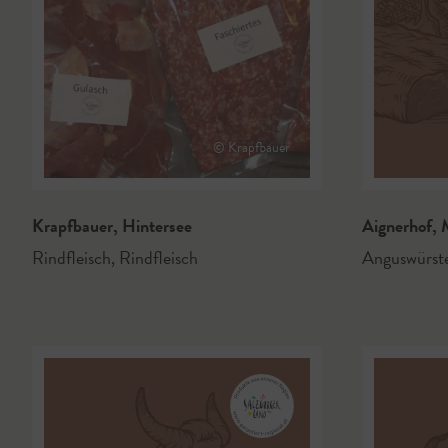
© Krapfbauer
Krapfbauer
,
Hintersee
Aignerhof
,
M
Rindfleisch
,
Rindfleisch
Anguswürst