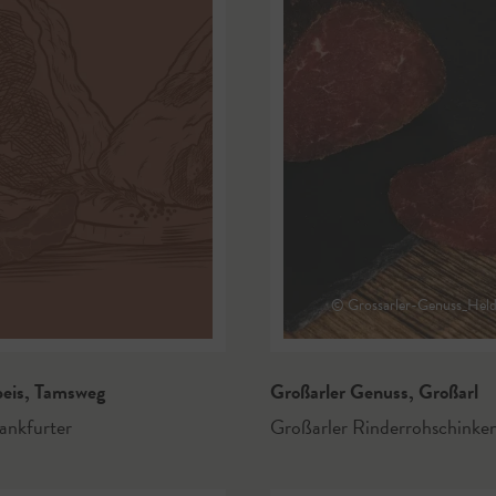
© Grossarler-Genuss_Held
peis
,
Tamsweg
Großarler Genuss
,
Großarl
ankfurter
Großarler Rinderrohschinke