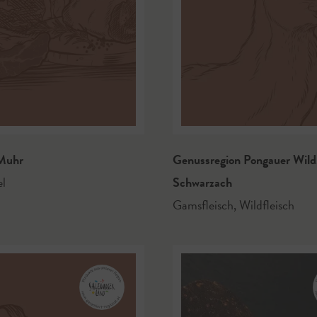
uhr
Genussregion Pongauer Wil
el
Schwarzach
Gamsfleisch
,
Wildfleisch