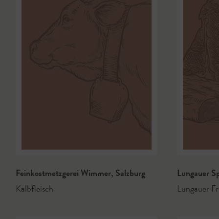
Feinkostmetzgerei Wimmer
,
Salzburg
Lungauer S
Kalbfleisch
Lungauer Fr