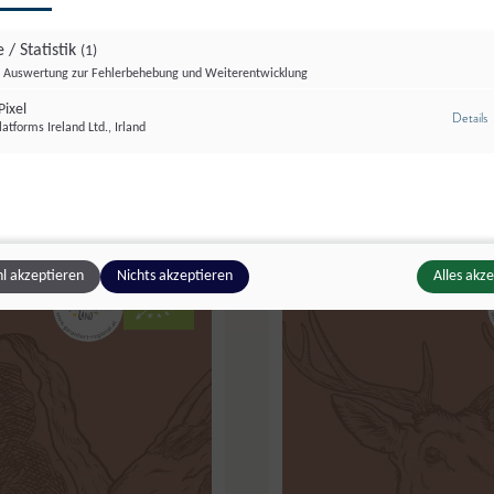
 / Statistik
(1)
Auswertung zur Fehlerbehebung und Weiterentwicklung
Das Ziegenparadies
,
Einäuglbauer
,
Lungötz
ixel
z
Details
atforms Ireland Ltd., Irland
Gams
,
Wildfleisch
inken
,
Speck oder Geselchtes
l akzeptieren
Nichts akzeptieren
Alles akz