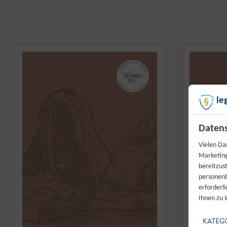
le
Datens
Vielen Da
Marketing
bereitzus
personenb
erforderl
Ihnen zu 
KATEG