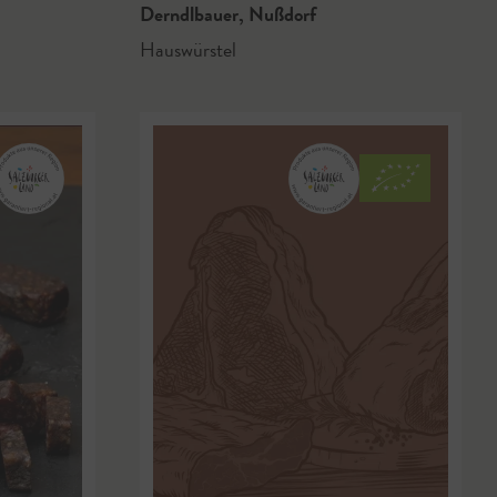
Derndlbauer
,
Nußdorf
Hauswürstel