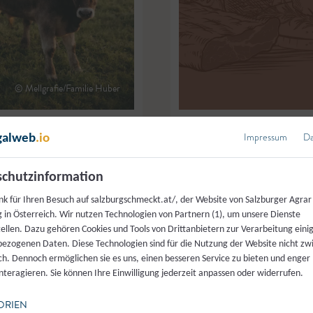
© Mellgrafie/Familie Huber
Impressum
Da
galweb
.io
ehen
,
Elixhausen
Hatzbauer
,
Maria Alm
Rinderrohschinken
chutzinformation
nk für Ihren Besuch auf salzburgschmeckt.at/, der Website von Salzburger Agrar
 in Österreich. Wir nutzen Technologien von Partnern (1), um unsere Dienste
tellen. Dazu gehören Cookies und Tools von Drittanbietern zur Verarbeitung einig
ezogenen Daten. Diese Technologien sind für die Nutzung der Website nicht z
ich. Dennoch ermöglichen sie es uns, einen besseren Service zu bieten und enger
interagieren. Sie können Ihre Einwilligung jederzeit anpassen oder widerrufen.
ORIEN