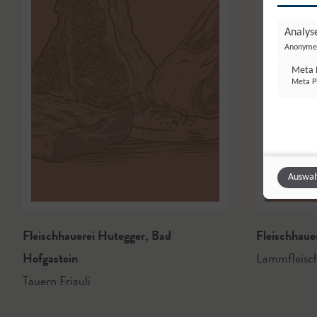
Analyse
Anonyme 
Meta P
Meta Pl
Auswah
Fleischhauerei Hutegger
,
Bad
Fleischhaue
Hofgastein
Lammfleisc
Tauern Friauli