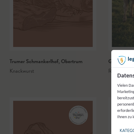
le
Trumer Schmankerlhof
,
Obertrum
Gut Mühll
Knackwurst
Rindfleisch
Datens
Vielen Da
Marketing
bereitzus
personenb
erforderl
Ihnen zu 
KATEG