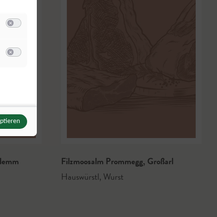
Switch zum Einwilligen bzw. Ablehnen der Kategorie Analyse / Statistik
u Meta Pixel
Switch zum Einwilligen bzw. Ablehnen des Dienstes Meta Pixel
eptieren
glemm
Filzmoosalm Prommegg
,
Großarl
Hauswürstl
,
Wurst