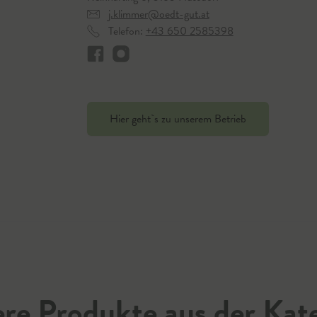
j.klimmer@oedt-gut.at
Telefon:
+43 650 2585398
Hier geht`s zu unserem Betrieb
re Produkte aus der Kat