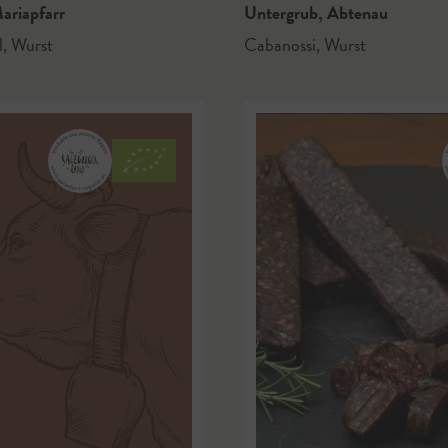
ariapfarr
Untergrub
,
Abtenau
l
,
Wurst
Cabanossi
,
Wurst