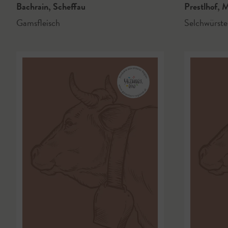
Bachrain
,
Scheffau
Prestlhof
,
M
Gamsfleisch
Selchwürste