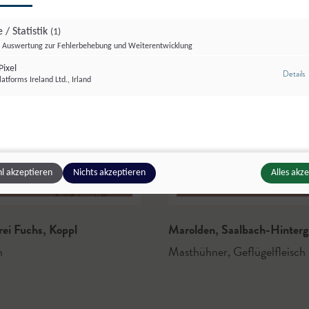
 / Statistik
(1)
Auswertung zur Fehlerbehebung und Weiterentwicklung
ixel
z
Details
atforms Ireland Ltd., Irland
l akzeptieren
Nichts akzeptieren
Alles akz
rei Fuchs
,
Koppl
Marolden
,
Saalbach-Hinter
h
Masthühner
,
Geflügelfleisch