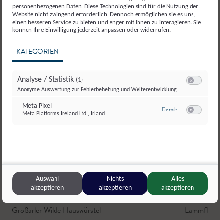
personenbezogenen Daten. Diese Technologien sind für die Nutzung der
Website nicht zwingend erforderlich. Dennoch ermöglichen sie es uns,
einen besseren Service zu bieten und enger mit Ihnen zu interagieren. Sie
können Ihre Einwilligung jederzeit anpassen oder widerrufen.
KATEGORIEN
Analyse / Statistik
(1)
Switch zum E
Anonyme Auswertung zur Fehlerbehebung und Weiterentwicklung
Meta Pixel
zu Meta Pixel
Details
Meta Platforms Ireland Ltd., Irland
Switch zum E
© Grossarler-Genuss_Heldentheater
Auswahl
Nichts
Alles
akzeptieren
akzeptieren
akzeptieren
Großarler Genuss
,
Großarl
Wagrainer 
Großarler Wilde Hauswürstel
Lammfleisc