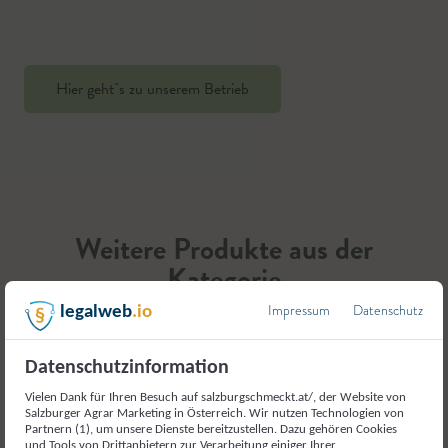
Hier geht`s zu unserem Betrieb
Weitere Produkte aus der
Kategorie
Fleisch und Fleischerzeugnisse
Impressum
Datenschutz
legalweb
.io
Datenschutzinformation
Vielen Dank für Ihren Besuch auf salzburgschmeckt.at/, der Website von
Salzburger Agrar Marketing in Österreich. Wir nutzen Technologien von
Partnern (1), um unsere Dienste bereitzustellen. Dazu gehören Cookies
und Tools von Drittanbietern zur Verarbeitung einiger Ihrer