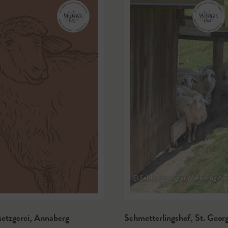
© Salzburger Agrar Marketing Ar
etzgerei
,
Annaberg
Schmetterlingshof
,
St. Geor