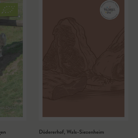
min Djuhic
gen
Dödererhof
,
Wals-Siezenheim