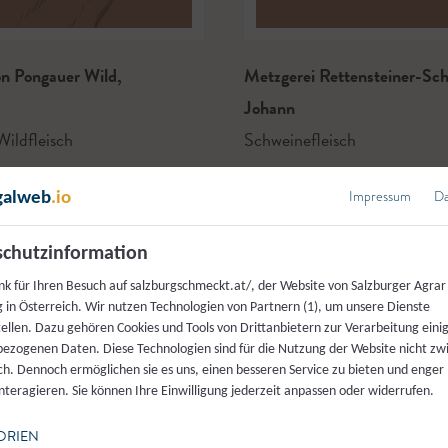
on Pongauer Wild
,
Metzgerei Rettensteiner-Sch
Johann
ildfleisch
Schweinefleisch
Impressum
Da
galweb
.io
chutzinformation
nk für Ihren Besuch auf salzburgschmeckt.at/, der Website von Salzburger Agrar
 in Österreich. Wir nutzen Technologien von Partnern (1), um unsere Dienste
tellen. Dazu gehören Cookies und Tools von Drittanbietern zur Verarbeitung einig
ezogenen Daten. Diese Technologien sind für die Nutzung der Website nicht z
ich. Dennoch ermöglichen sie es uns, einen besseren Service zu bieten und enger
interagieren. Sie können Ihre Einwilligung jederzeit anpassen oder widerrufen.
ORIEN