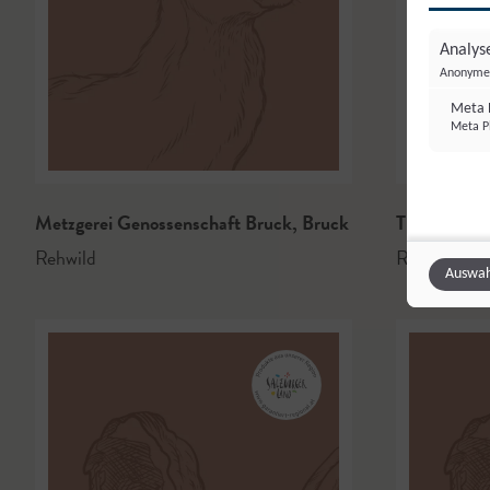
Analyse
Anonyme 
Meta P
Meta Pl
Metzgerei Genossenschaft Bruck
,
Bruck
Tischlerbau
Rehwild
Rindfleisch
Auswah