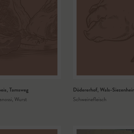
peis
,
Tamsweg
Dödererhof
,
Wals-Siezenhei
anossi
,
Wurst
Schweinefleisch