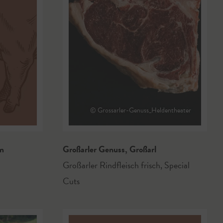
© Grossarler-Genuss_Heldentheater
m
Großarler Genuss
,
Großarl
Großarler Rindfleisch frisch, Special
Cuts