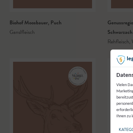
Biohof Moosbauer
,
Puch
Genussregi
Ganslfleisch
Schwarzach
Rehfleisch
,
W
le
Datens
Vielen Da
Marketing
bereitzus
personenb
erforderl
Ihnen zu 
KATEG