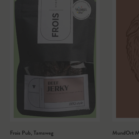
© Frois
Frois Pub
,
Tamsweg
MundOrt M