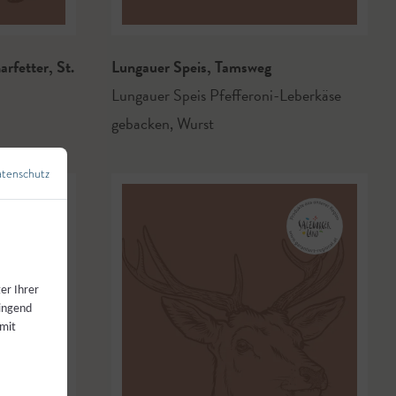
arfetter
,
St.
Lungauer Speis
,
Tamsweg
Lungauer Speis Pfefferoni-Leberkäse
gebacken
,
Wurst
tenschutz
←
Zurück zur Übersicht
er Ihrer
wingend
 mit