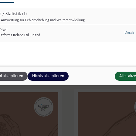
 / Statistik
(1)
Auswertung zur Fehlerbehebung und Weiterentwicklung
ixel
z
Details
atforms Ireland Ltd., Irland
er
,
Maria Alm
Augut
,
Zell am See
Rotwildfleisch
l akzeptieren
Nichts akzeptieren
Alles akz