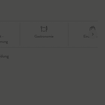
t -
Gastronomie
Einzelhandel
enung
ldung