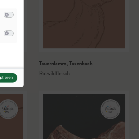
Switch zum Einwilligen bzw. Ablehnen der Kategorie Analyse / Statistik
u Meta Pixel
Switch zum Einwilligen bzw. Ablehnen des Dienstes Meta Pixel
Tauernlamm
,
Taxenbach
Rotwildfleisch
eptieren