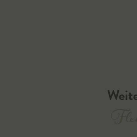
Weite
Flei