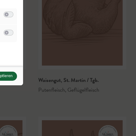
Switch zum Einwilligen bzw. Ablehnen der Kategorie Analyse / Statistik
u Meta Pixel
Switch zum Einwilligen bzw. Ablehnen des Dienstes Meta Pixel
eptieren
Waisengut
,
St. Martin / Tgb.
Putenfleisch
,
Geflügelfleisch