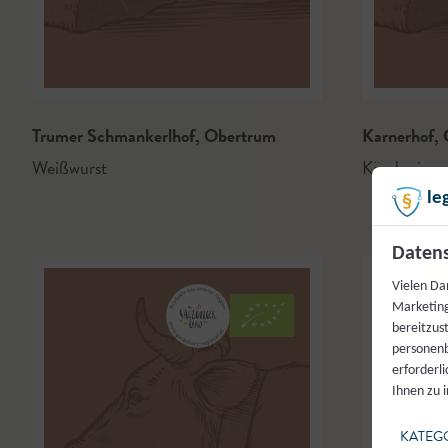
Trumer Schmankerlhof
,
Obertrum
Karnerhof
,
G
Weißwurst
Käsekrainer
le
Datens
Vielen Da
Marketing
bereitzus
personenb
erforderl
Ihnen zu 
KATEG