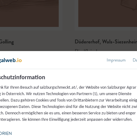
olling
Dödererhof
,
Wals-Siezenhei
Rindfleisch
Impressum
Da
galweb
.io
chutzinformation
nk für Ihren Besuch auf salzburgschmeckt.at/, der Website von Salzburger Agrar
 in Österreich. Wir nutzen Technologien von Partnern (1), um unsere Dienste
tellen. Dazu gehören Cookies und Tools von Drittanbietern zur Verarbeitung einig
ezogenen Daten. Diese Technologien sind für die Nutzung der Website nicht z
ich. Dennoch ermöglichen sie es uns, einen besseren Service zu bieten und enger
interagieren. Sie können Ihre Einwilligung jederzeit anpassen oder widerrufen.
ORIEN