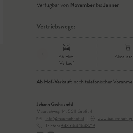
Verfügbar von
November
bis
Jänner
Vertriebswege:
Ab Hof-
Almaussc
Verkauf
Ab Hof-Verkauf:
nach telefonischer Voranme
Johann Gschwandtl
Maurachweg 14, 5611 Großarl
info@maurachhof.at
|
www.bauernhof-gr
Telefon:
+43 664 1648719