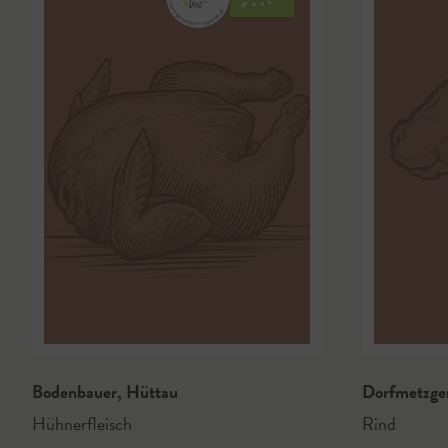
Bodenbauer
,
Hüttau
Dorfmetzge
Hühnerfleisch
Rind