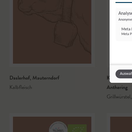
Analyse
Anonyme 
Meta P
Meta Pl
Auswah
Daslerhof
,
Mauterndorf
Kernbauer &
Kalbfleisch
Anthering
Grillwürstel
,