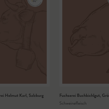
rei Helmut Karl
,
Salzburg
Fuchserei Buchbichlgut
,
Grö
Schweinefleisch