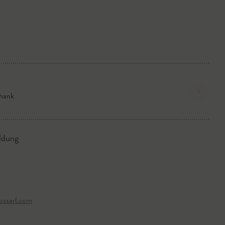
hank
ldung
ossarl.com