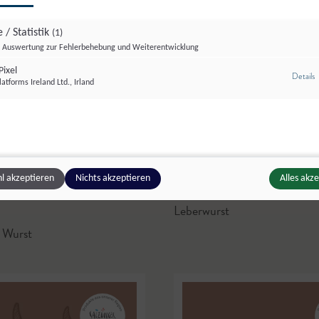
 / Statistik
(1)
Auswertung zur Fehlerbehebung und Weiterentwicklung
ixel
z
Details
atforms Ireland Ltd., Irland
l akzeptieren
Nichts akzeptieren
Alles akz
 Kernei’s Mostheuriger
,
Augut
,
Zell am See
Leberwurst
Wurst