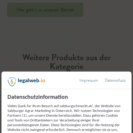
Hier geht`s zu unserem Betrieb
Weitere Produkte aus der
Kategorie
Fleisch und Fleischerzeugnisse
Impressum
Datenschutz
legalweb
.io
Datenschutzinformation
Vielen Dank für Ihren Besuch auf salzburgschmeckt.at/, der Website von
Salzburger Agrar Marketing in Österreich. Wir nutzen Technologien von
Partnern (1), um unsere Dienste bereitzustellen. Dazu gehören Cookies
und Tools von Drittanbietern zur Verarbeitung einiger Ihrer
personenbezogenen Daten. Diese Technologien sind für die Nutzung der
Website nicht zwingend erforderlich. Dennoch ermöglichen sie es uns,