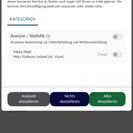
einen besseren Service zu bieten und enger mit Ihnen zu interagieren. Sie
können Ihre Einwilligung jederzeit anpassen oder widerrufen.
KATEGORIEN
Analyse / Statistik
(1)
Switch zum E
Anonyme Auswertung zur Fehlerbehebung und Weiterentwicklung
Meta Pixel
zu Meta Pixel
Details
Meta Platforms Ireland Ltd., Irland
Switch zum E
Auswahl
Nichts
Alles
akzeptieren
akzeptieren
akzeptieren
Dorfmetzgerei Helmut Karl
,
Salzburg
Untergrub
,
Spanferkel
Polnische
,
W