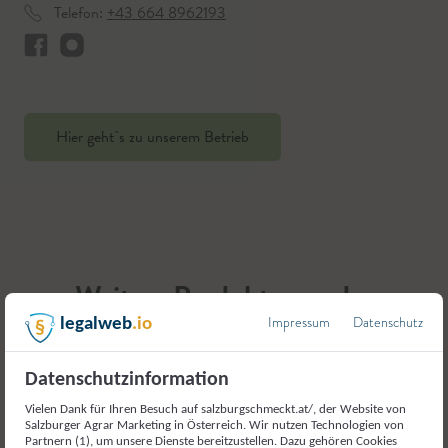
Telefon:
+43 664 8962193
Hier geht`s zu unserem Betrieb
Weitere Produkte aus der
Kategorie
Impressum
Datenschutz
legalweb
.io
Fleisch und Fleischerzeugnisse
Datenschutzinformation
Vielen Dank für Ihren Besuch auf salzburgschmeckt.at/, der Website von
Salzburger Agrar Marketing in Österreich. Wir nutzen Technologien von
Partnern (1), um unsere Dienste bereitzustellen. Dazu gehören Cookies