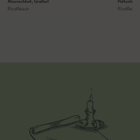
Maurachhof
,
Großarl
Poltenhof
,
Rindfleisch
Rindfleisch