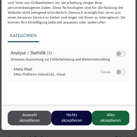
und Tools von Drittanbietern zur Verarbeitung einiger Ihrer
personenbezogenen Daten. Diese Technologien sind für die Nutzung der
Website nicht zwingend erforderlich. Dennoch ermöglichen sie es uns,
einen besseren Service zu bieten und enger mit Ihnen zu interagieren. Sie
können Ihre Einwilligung jederzeit anpassen oder widerrufen.
KATEGORIEN
Analyse / Statistik
(1)
Switch zum E
Anonyme Auswertung zur Fehlerbehebung und Weiterentwicklung
Meta Pixel
zu Meta Pixel
Details
Meta Platforms Ireland Ltd., Irland
Switch zum E
Auswahl
Nichts
Alles
akzeptieren
akzeptieren
akzeptieren