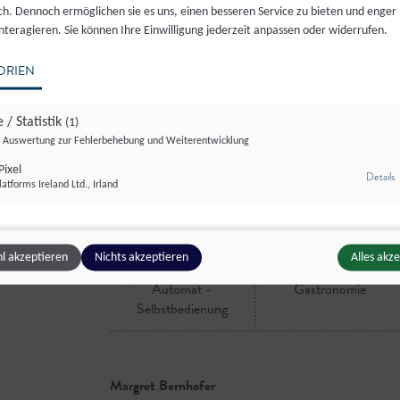
aus muttergebundener Haltung
ich. Dennoch ermöglichen sie es uns, einen besseren Service zu bieten und enger
interagieren. Sie können Ihre Einwilligung jederzeit anpassen oder widerrufen.
ORIEN
Verfügbarkeit:
Ganzjährig
 / Statistik
(1)
Auswertung zur Fehlerbehebung und Weiterentwicklung
ixel
z
Details
atforms Ireland Ltd., Irland
Vertriebswege:
l akzeptieren
Nichts akzeptieren
Alles akz
Automat -
Gastronomie
Selbstbedienung
Margret Bernhofer