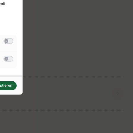
 mit
Switch zum Einwilligen bzw. Ablehnen der Kategorie Analyse / Statistik
u Meta Pixel
Switch zum Einwilligen bzw. Ablehnen des Dienstes Meta Pixel
eptieren