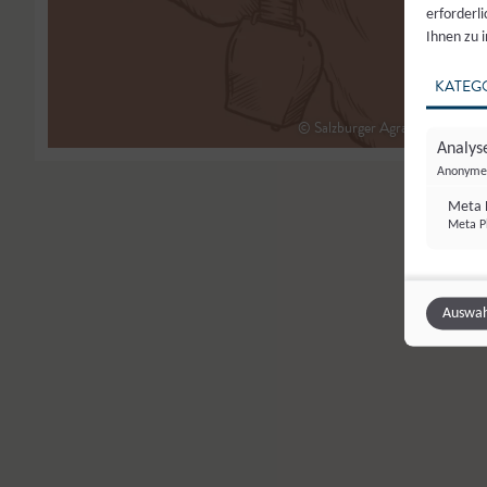
erforderl
Ihnen zu 
KATEG
© Salzburger Agrar Marketing
Analyse
Anonyme 
Meta P
Meta Pl
Auswah