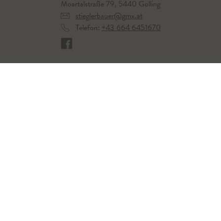
Moartalstraße 79, 5440 Golling
stieglerbauer@gmx.at
Telefon:
+43 664 6451670
Hier geht`s zu unserem Betrieb