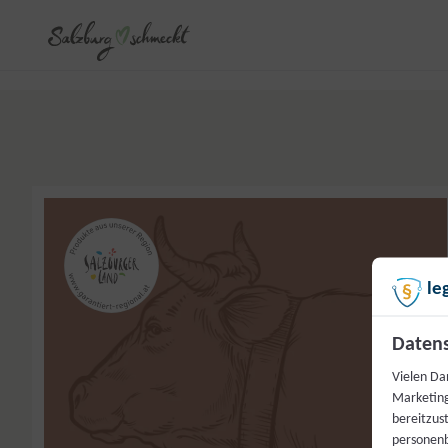
le
Datens
Vielen Da
Marketing
bereitzus
personenb