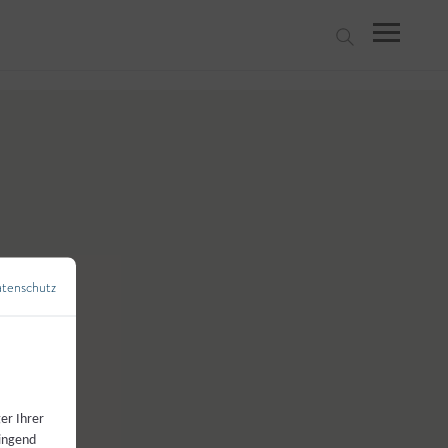
suchen
tenschutz
←
Zurück zur Übersicht
er Ihrer
wingend