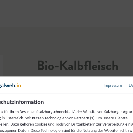
Jetzt 
Bio-Kalbfleisch
Stieglerbauer
Impressum
Da
galweb
.io
chutzinformation
nk für Ihren Besuch auf salzburgschmeckt.at/, der Website von Salzburger Agrar
 in Österreich. Wir nutzen Technologien von Partnern (1), um unsere Dienste
tellen. Dazu gehören Cookies und Tools von Drittanbietern zur Verarbeitung einig
ezogenen Daten. Diese Technologien sind für die Nutzung der Website nicht z