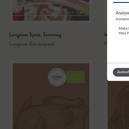
© Lungauer Speis
Analyse
Anonyme 
Meta P
Lungauer Speis
,
Tamsweg
MundOrt M
Meta Pl
Lungauer Karreespeck
Kalbfleisch
Auswah