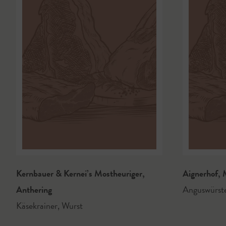
Kernbauer & Kernei’s Mostheuriger
,
Aignerhof
,
M
Anthering
Anguswürst
Käsekrainer
,
Wurst