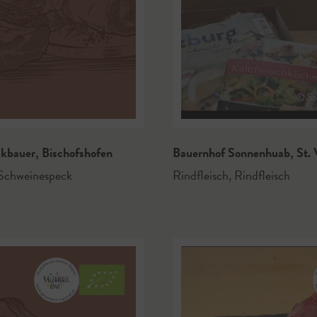
© So
ckbauer
,
Bischofshofen
Bauernhof Sonnenhuab
,
St. 
 Schweinespeck
Rindfleisch
,
Rindfleisch