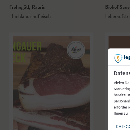
Frohngütl
,
Rauris
Biohof Sau
Hochlandrindfleisch
Leberaufstr
le
Datens
Vielen Da
Marketing
bereitzus
personenb
erforderl
Ihnen zu 
KATEG