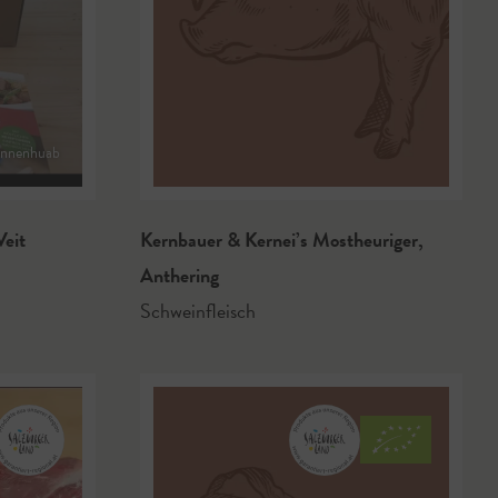
nnenhuab
Veit
Kernbauer & Kernei’s Mostheuriger
,
Anthering
Schweinfleisch