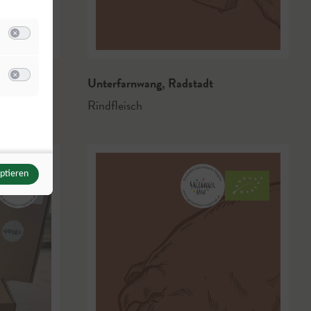
Switch zum Einwilligen bzw. Ablehnen der Kategorie Analyse / Statistik
u Meta Pixel
Unterfarnwang
,
Radstadt
Switch zum Einwilligen bzw. Ablehnen des Dienstes Meta Pixel
Rindfleisch
eptieren