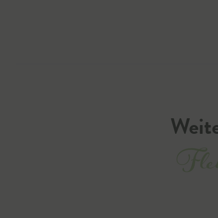
Weite
Flei