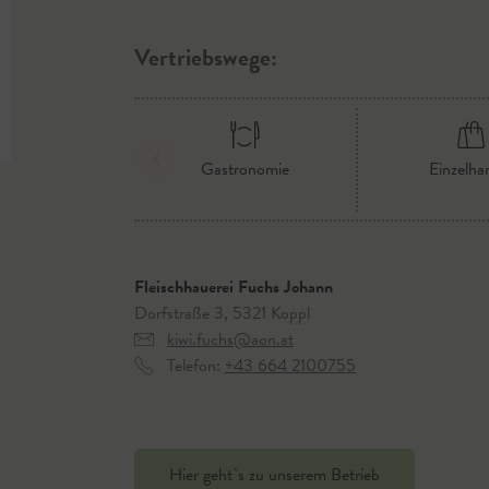
Vertriebswege:
Gastronomie
Einzelha
Fleischhauerei Fuchs Johann
Dorfstraße 3, 5321 Koppl
kiwi.fuchs@aon.at
Telefon:
+43 664 2100755
Hier geht`s zu unserem Betrieb