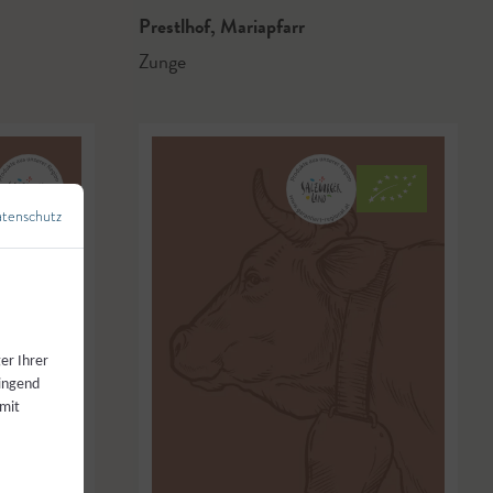
Prestlhof
,
Mariapfarr
Zunge
tenschutz
←
Zurück zur Übersicht
er Ihrer
wingend
 mit