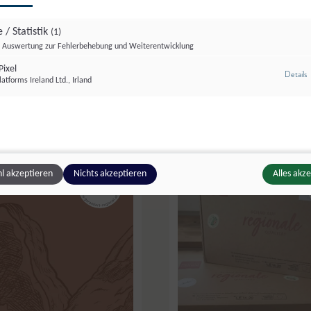
 / Statistik
(1)
Auswertung zur Fehlerbehebung und Weiterentwicklung
ixel
z
Details
etzgerei
,
Annaberg
Oberharbach
,
Großarl
atforms Ireland Ltd., Irland
Käsekrainer
l akzeptieren
Nichts akzeptieren
Alles akz