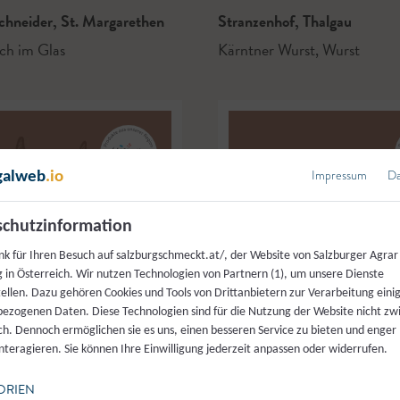
schneider
,
St. Margarethen
Stranzenhof
,
Thalgau
ich im Glas
Kärntner Wurst
,
Wurst
Impressum
Da
galweb
.io
chutzinformation
nk für Ihren Besuch auf salzburgschmeckt.at/, der Website von Salzburger Agrar
 in Österreich. Wir nutzen Technologien von Partnern (1), um unsere Dienste
tellen. Dazu gehören Cookies und Tools von Drittanbietern zur Verarbeitung einig
ezogenen Daten. Diese Technologien sind für die Nutzung der Website nicht z
ich. Dennoch ermöglichen sie es uns, einen besseren Service zu bieten und enger
interagieren. Sie können Ihre Einwilligung jederzeit anpassen oder widerrufen.
ORIEN