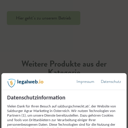
Hier geht`s zu unserem Betrieb
Weitere Produkte aus der
Kategorie
Fleisch und Fleischerzeugnisse
Impressum
Datenschutz
legalweb
.io
Datenschutzinformation
Vielen Dank für Ihren Besuch auf salzburgschmeckt.at/, der Website von
Salzburger Agrar Marketing in Österreich. Wir nutzen Technologien von
Partnern (1), um unsere Dienste bereitzustellen. Dazu gehören Cookies
und Tools von Drittanbietern zur Verarbeitung einiger Ihrer
personenbezogenen Daten. Diese Technologien sind für die Nutzung der