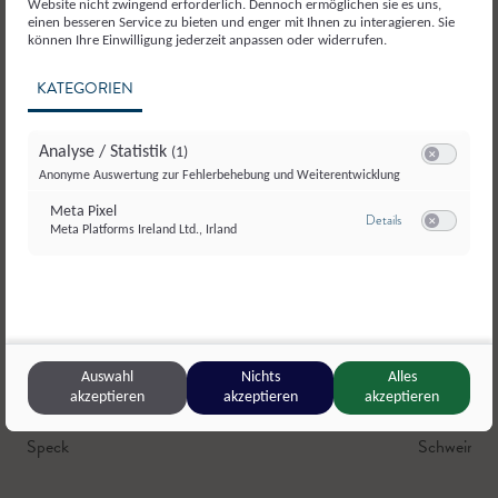
Website nicht zwingend erforderlich. Dennoch ermöglichen sie es uns,
einen besseren Service zu bieten und enger mit Ihnen zu interagieren. Sie
können Ihre Einwilligung jederzeit anpassen oder widerrufen.
KATEGORIEN
Analyse / Statistik
(1)
Switch zum E
Anonyme Auswertung zur Fehlerbehebung und Weiterentwicklung
Meta Pixel
zu Meta Pixel
Details
Meta Platforms Ireland Ltd., Irland
Switch zum E
Auswahl
Nichts
Alles
akzeptieren
akzeptieren
akzeptieren
Oberharbach
,
Großarl
Steinmann
Speck
Schweinefl