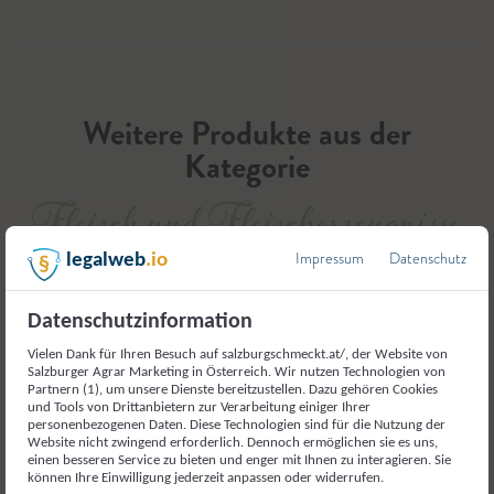
Weitere Produkte aus der
Kategorie
Fleisch und Fleischerzeugnisse
Impressum
Datenschutz
legalweb
.io
Datenschutzinformation
Vielen Dank für Ihren Besuch auf salzburgschmeckt.at/, der Website von
Salzburger Agrar Marketing in Österreich. Wir nutzen Technologien von
Partnern (1), um unsere Dienste bereitzustellen. Dazu gehören Cookies
und Tools von Drittanbietern zur Verarbeitung einiger Ihrer
personenbezogenen Daten. Diese Technologien sind für die Nutzung der
Website nicht zwingend erforderlich. Dennoch ermöglichen sie es uns,
einen besseren Service zu bieten und enger mit Ihnen zu interagieren. Sie
können Ihre Einwilligung jederzeit anpassen oder widerrufen.