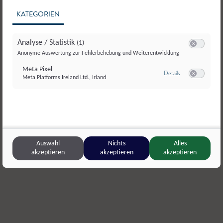
KATEGORIEN
Analyse / Statistik
(1)
Switch zum E
Anonyme Auswertung zur Fehlerbehebung und Weiterentwicklung
Meta Pixel
zu Meta Pixel
Details
Meta Platforms Ireland Ltd., Irland
Switch zum E
© Grossarler-Genuss_Heldentheater
Großarler Genuss
,
Großarl
Lungauer S
Auswahl
Nichts
Alles
Großarler Rinderrohschinken
Lungauer K
akzeptieren
akzeptieren
akzeptieren