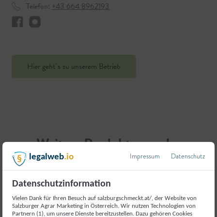
Telefon:
+43 664 8962193
Hier geht`s zu unserem Betrieb
Weitere Produkte aus der
Kategorie
Impressum
Datenschutz
legalweb
.io
Fleisch und Fleischerzeugnisse
Datenschutzinformation
Vielen Dank für Ihren Besuch auf salzburgschmeckt.at/, der Website von
Salzburger Agrar Marketing in Österreich. Wir nutzen Technologien von
Partnern (1), um unsere Dienste bereitzustellen. Dazu gehören Cookies