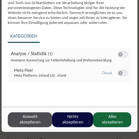
und Tools von Drittanbietern zur Verarbeitung einiger Ihrer
personenbezogenen Daten. Diese Technologien sind für die Nutzung der
Website nicht zwingend erforderlich. Dennoch ermöglichen sie es uns,
einen besseren Service zu bieten und enger mit Ihnen zu interagieren. Sie
können Ihre Einwilligung jederzeit anpassen oder widerrufen.
KATEGORIEN
Analyse / Statistik
(1)
Switch zum E
Anonyme Auswertung zur Fehlerbehebung und Weiterentwicklung
Meta Pixel
zu Meta Pixel
Details
Meta Platforms Ireland Ltd., Irland
Switch zum E
© Lungauer Speis
Auswahl
Nichts
Alles
akzeptieren
akzeptieren
akzeptieren