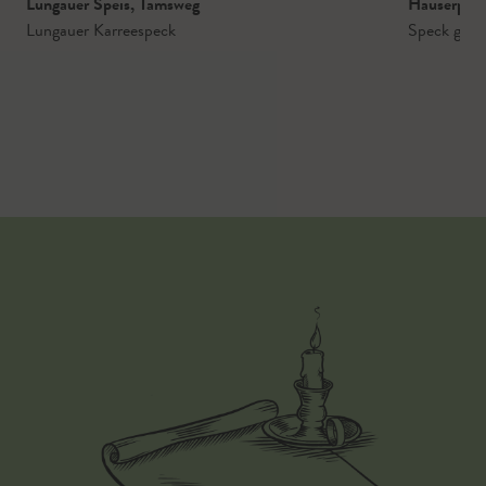
Lungauer Speis
,
Tamsweg
Hauserpet
Lungauer Karreespeck
Speck gerä