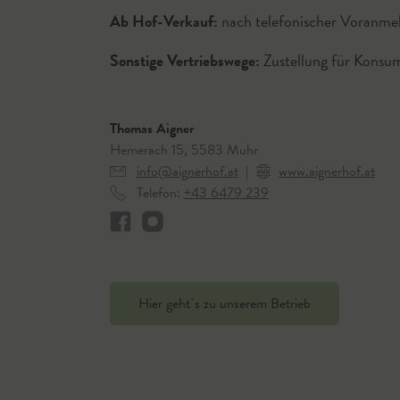
Ab Hof-Verkauf:
nach telefonischer Voranme
Sonstige Vertriebswege:
Zustellung für Konsum
Thomas Aigner
Hemerach 15, 5583 Muhr
info@aignerhof.at
|
www.aignerhof.at
Telefon:
+43 6479 239
Hier geht`s zu unserem Betrieb