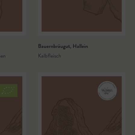
Bauernbräugut
,
Hallein
hen
Kalbfleisch