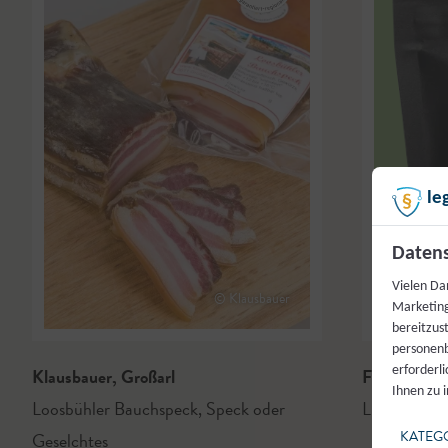
le
Datens
Vielen Da
© Klausbauer
Marketing
bereitzus
personenb
Klausbauer
,
Großarl
Frois Pub
,
T
erforderl
Ihnen zu 
Loosbühler Bauchspeck
,
Speck oder
Lungauer Wi
KATEG
Geselchtes