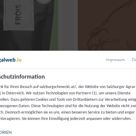
Impressum
Da
galweb
.io
chutzinformation
nk für Ihren Besuch auf salzburgschmeckt.at/, der Website von Salzburger Agrar
© Frois
 in Österreich. Wir nutzen Technologien von Partnern (1), um unsere Dienste
tellen. Dazu gehören Cookies und Tools von Drittanbietern zur Verarbeitung einig
ezogenen Daten. Diese Technologien sind für die Nutzung der Website nicht z
amsweg
Lungauer Speis
,
Tamsweg
ich. Dennoch ermöglichen sie es uns, einen besseren Service zu bieten und enger
interagieren. Sie können Ihre Einwilligung jederzeit anpassen oder widerrufen.
ld Jerky
,
Wildfleisch
Lungau Schwein
ORIEN