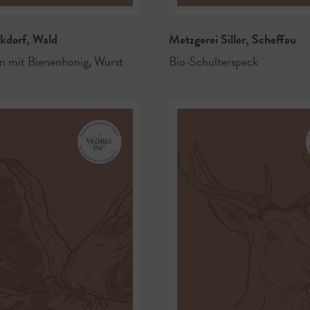
ckdorf
,
Wald
Metzgerei Siller
,
Scheffau
n mit Bienenhonig
,
Wurst
Bio-Schulterspeck