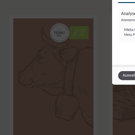
Analyse
Anonyme 
Meta P
Meta Pl
Auswah