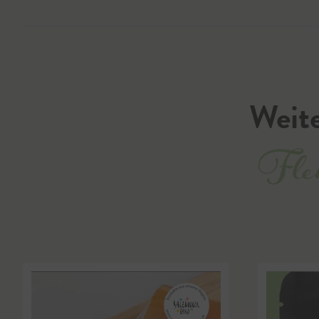
Weite
Flei