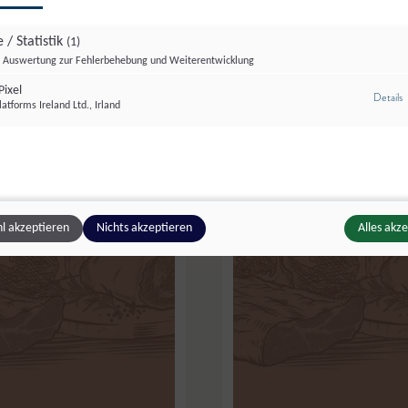
 / Statistik
(1)
Auswertung zur Fehlerbehebung und Weiterentwicklung
ixel
z
Details
atforms Ireland Ltd., Irland
l akzeptieren
Nichts akzeptieren
Alles akz