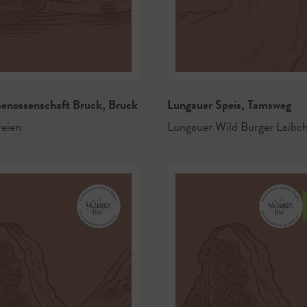
Genossenschaft Bruck
,
Bruck
Lungauer Speis
,
Tamsweg
eien
Lungauer Wild Burger Laibc