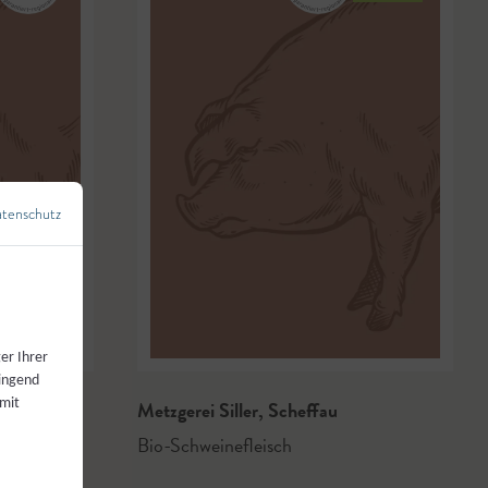
tenschutz
←
Zurück zur Übersicht
er Ihrer
wingend
Metzgerei Siller
,
Scheffau
 mit
Bio-Schweinefleisch