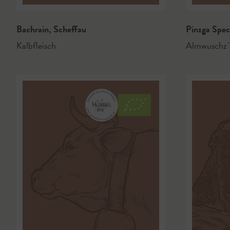
Bachrain
,
Scheffau
Pinzga Spe
Kalbfleisch
Almwuschz´