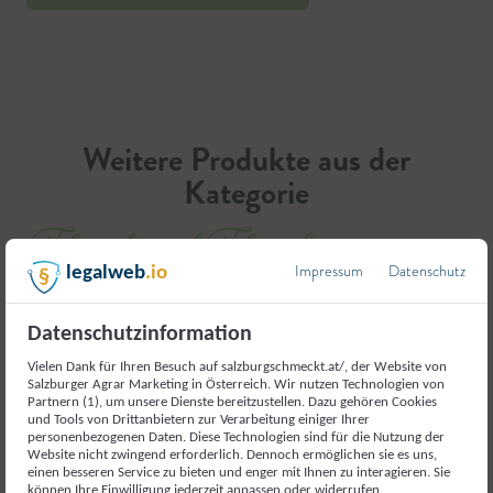
Weitere Produkte aus der
Kategorie
Fleisch und Fleischerzeugnisse
Impressum
Datenschutz
legalweb
.io
Datenschutzinformation
Vielen Dank für Ihren Besuch auf salzburgschmeckt.at/, der Website von
Salzburger Agrar Marketing in Österreich. Wir nutzen Technologien von
Partnern (1), um unsere Dienste bereitzustellen. Dazu gehören Cookies
und Tools von Drittanbietern zur Verarbeitung einiger Ihrer
personenbezogenen Daten. Diese Technologien sind für die Nutzung der
Website nicht zwingend erforderlich. Dennoch ermöglichen sie es uns,
einen besseren Service zu bieten und enger mit Ihnen zu interagieren. Sie
können Ihre Einwilligung jederzeit anpassen oder widerrufen.