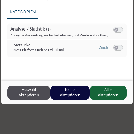
KATEGORIEN
Analyse / Statistik
(1)
Switch zum E
Anonyme Auswertung zur Fehlerbehebung und Weiterentwicklung
Meta Pixel
zu Meta Pixel
Details
Meta Platforms Ireland Ltd., Irland
Switch zum E
Kernbauer & Kernei’s Mostheuriger
,
Anthering
Biohof Sau
Auswahl
Nichts
Alles
akzeptieren
akzeptieren
akzeptieren
Schweinfleisch
Schmalzauf