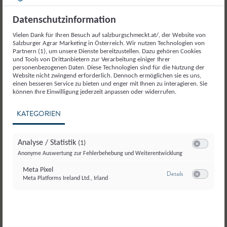
Datenschutzinformation
Weitere Produkte aus der
Vielen Dank für Ihren Besuch auf salzburgschmeckt.at/, der Website von
Kategorie
Salzburger Agrar Marketing in Österreich. Wir nutzen Technologien von
Partnern (1), um unsere Dienste bereitzustellen. Dazu gehören Cookies
Fleisch und Fleischerzeugnisse
und Tools von Drittanbietern zur Verarbeitung einiger Ihrer
personenbezogenen Daten. Diese Technologien sind für die Nutzung der
Website nicht zwingend erforderlich. Dennoch ermöglichen sie es uns,
einen besseren Service zu bieten und enger mit Ihnen zu interagieren. Sie
können Ihre Einwilligung jederzeit anpassen oder widerrufen.
KATEGORIEN
Analyse / Statistik
(1)
Switch zum E
Anonyme Auswertung zur Fehlerbehebung und Weiterentwicklung
Meta Pixel
zu Meta Pixel
Details
Meta Platforms Ireland Ltd., Irland
Switch zum E