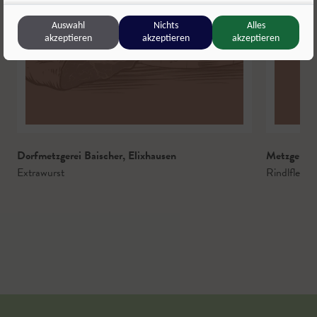
Auswahl
Nichts
Alles
akzeptieren
akzeptieren
akzeptieren
Dorfmetzgerei Baischer
,
Elixhausen
Metzgerei 
Extrawurst
Rindlfleisc