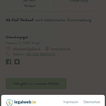
Ab Hof-
Online-Shop
Verkauf
Ab Hof-Verkauf:
nach telefonischer Voranmeldung
Unterkrisplgut
Gaissau 3, 5425 Krispl
johannes@jobio.at
|
www.jobio.at
Telefon:
+43 650 8609650
Hier geht`s zu unserem Betrieb
Impressum
Datenschutz
legalweb
.io