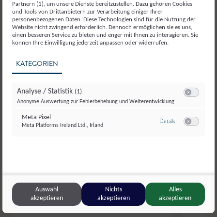
Partnern (1), um unsere Dienste bereitzustellen. Dazu gehören Cookies
und Tools von Drittanbietern zur Verarbeitung einiger Ihrer
personenbezogenen Daten. Diese Technologien sind für die Nutzung der
Website nicht zwingend erforderlich. Dennoch ermöglichen sie es uns,
einen besseren Service zu bieten und enger mit Ihnen zu interagieren. Sie
können Ihre Einwilligung jederzeit anpassen oder widerrufen.
KATEGORIEN
Analyse / Statistik
(1)
Switch zum E
Anonyme Auswertung zur Fehlerbehebung und Weiterentwicklung
Meta Pixel
zu Meta Pixel
Details
Meta Platforms Ireland Ltd., Irland
Switch zum E
Auswahl
Nichts
Alles
akzeptieren
akzeptieren
akzeptieren