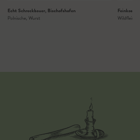
Echt Schreckbauer
,
Bischofshofen
Feinkostm
Polnische
,
Wurst
Wildfleisch