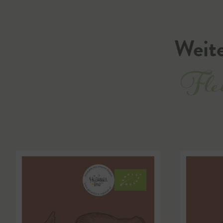
Weite
Flei