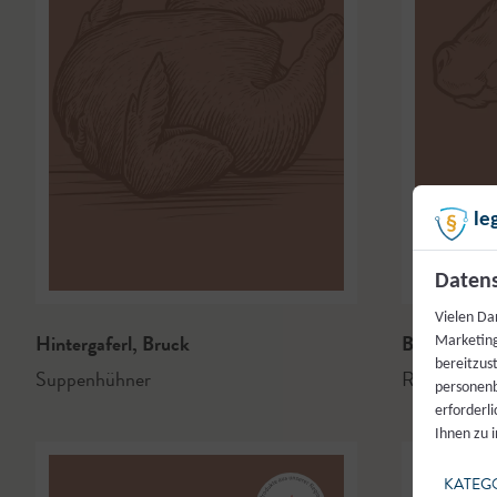
le
Datens
Vielen Da
Hintergaferl
,
Bruck
Bodenbaue
Marketing
bereitzus
Suppenhühner
Rindfleisch
personenb
erforderl
Ihnen zu 
KATEG