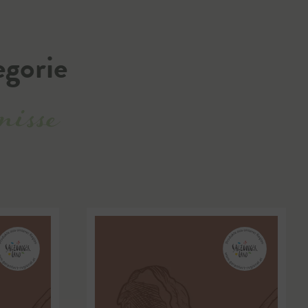
egorie
nisse