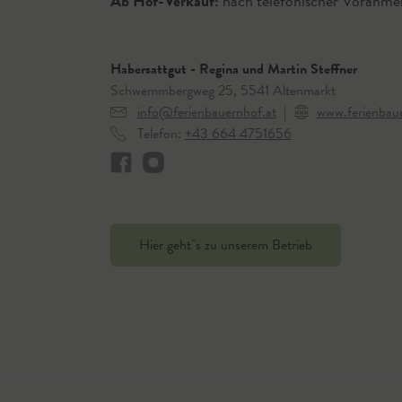
Ab Hof-Verkauf:
nach telefonischer Voranme
Habersattgut - Regina und Martin Steffner
Schwemmbergweg 25, 5541 Altenmarkt
info@ferienbauernhof.at
|
www.ferienbaue
Telefon:
+43 664 4751656
Hier geht`s zu unserem Betrieb