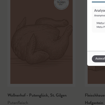
Analyse
Anonyme 
Meta P
Meta Pl
Auswah
Wallnerhof - Putenglück
,
St. Gilgen
Fleischhaue
Putenfleisch
Hofgastein