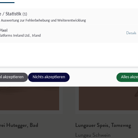
 / Statistik
(1)
Auswertung zur Fehlerbehebung und Weiterentwicklung
ixel
z
Details
atforms Ireland Ltd., Irland
l akzeptieren
Nichts akzeptieren
Alles akz
rei Hutegger
,
Bad
Lungauer Speis
,
Tamsweg
Lungau Schwein