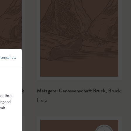
tenschutz
←
Zurück zur Übersicht
Bruck
,
Bruck
Metzgerei Genossenschaft Bruck
,
Bruck
er Ihrer
Herz
wingend
 mit