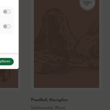
Switch zum Einwilligen bzw. Ablehnen der Kategorie Analyse / Statistik
u Meta Pixel
Switch zum Einwilligen bzw. Ablehnen des Dienstes Meta Pixel
eptieren
Prestlhof
,
Mariapfarr
Selchwürstel
,
Wurst