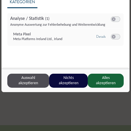
KATEGORIEN
Analyse / Statistik
(1)
Switch zum E
Anonyme Auswertung zur Fehlerbehebung und Weiterentwicklung
Meta Pixel
zu Meta Pixel
Details
Meta Platforms Ireland Ltd., Irland
Switch zum E
Kracherbauer
,
Wals-Siezenheim
Fraidlgut
,
W
Melanzani
,
Frischgemüse
Tomate
Auswahl
Nichts
Alles
akzeptieren
akzeptieren
akzeptieren